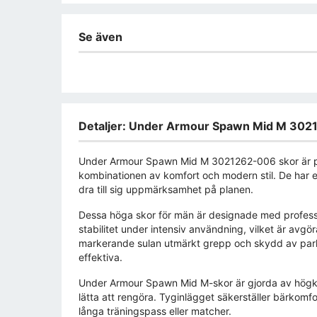
Se även
Detaljer: Under Armour Spawn Mid M 30
Under Armour Spawn Mid M 3021262-006 skor är per
kombinationen av komfort och modern stil. De har e
dra till sig uppmärksamhet på planen.
Dessa höga skor för män är designade med professi
stabilitet under intensiv användning, vilket är avg
markerande sulan utmärkt grepp och skydd av parkett
effektiva.
Under Armour Spawn Mid M-skor är gjorda av högkval
lätta att rengöra. Tyginlägget säkerställer bärkomfort
långa träningspass eller matcher.