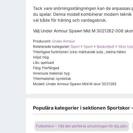
Tack vare snörningsstängningen kan de anpassas per
du spelar. Denna modell kombinerar modern teknik me
val både för träning och vardagsbruk.
Välj Under Armour Spawn Mid M 3021262-006 skor oc
Producent:
Under Armour
Relaterade kategorier:
Sport
>
Sport
>
Basketboll
>
Skor Un
Ytterligare funktioner: icke-märkande sula , stelna hälen
Höjd: hög
Lås: spetsad
Färg: Flerfärgad
Innersula material: tyg
Yttermaterial: syntetisk
Modell: Under Armour Spawn Mid M skor 3021262
Populära kategorier i sektionen Sportskor -
Fotbollskor - Välj den perfekta utrustningen för dig själv