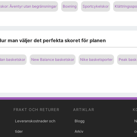
tskor: Äventyr utan begränsningar
Boxning
Sportcykelskor
Klättringsspo
ur man väljer det perfekta skoret för planen
dan basketskor
New Balance basketskor
Nike basketsporter
Peak baske
FRAKT OCH RETURER
ARTIKLAR
K
Leveranskostnader och
Blogg
N
tider
Arkiv
c