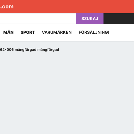
s.com
SZUKAJ
MÄN
SPORT
VARUMÄRKEN
FÖRSÄLJNING!
262-006 mångfärgad mångfärgad