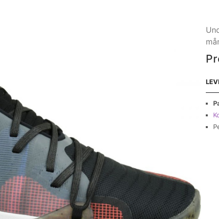
Und
mån
Pr
LEV
P
Ko
P