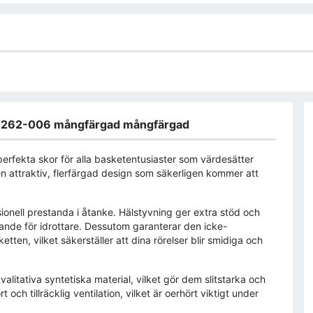
21262-006 mångfärgad mångfärgad
fekta skor för alla basketentusiaster som värdesätter
n attraktiv, flerfärgad design som säkerligen kommer att
onell prestanda i åtanke. Hälstyvning ger extra stöd och
örande för idrottare. Dessutom garanterar den icke-
en, vilket säkerställer att dina rörelser blir smidiga och
itativa syntetiska material, vilket gör dem slitstarka och
 och tillräcklig ventilation, vilket är oerhört viktigt under