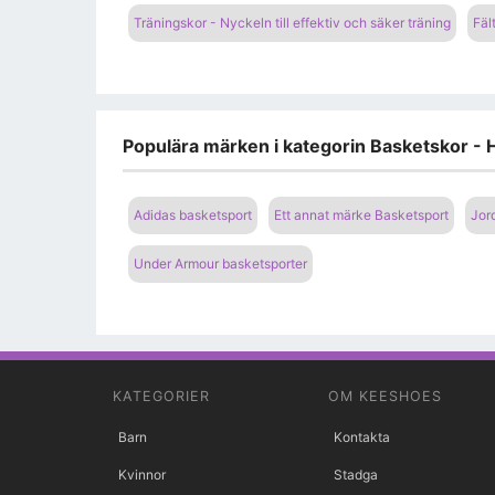
Träningskor - Nyckeln till effektiv och säker träning
Fäl
Populära märken i kategorin Basketskor - H
Adidas basketsport
Ett annat märke Basketsport
Jor
Under Armour basketsporter
KATEGORIER
OM KEESHOES
Barn
Kontakta
Kvinnor
Stadga