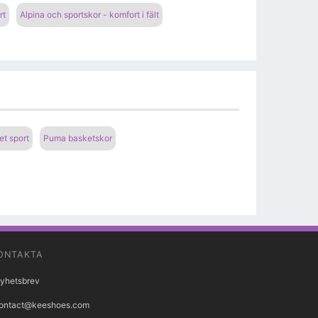
rt
Alpina och sportskor - komfort i fält
t sport
Puma basketskor
ONTAKTA
yhetsbrev
ontact@keeshoes.com