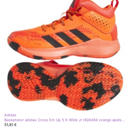
Adidas
Basketskor adidas Cross Em Up 5 K Wide Jr HQ8494 orange apelsiner och röda
51,81 €