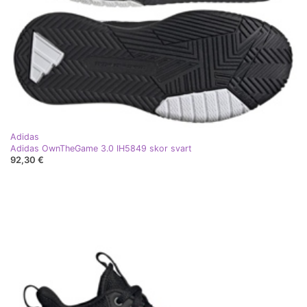
Adidas
Adidas OwnTheGame 3.0 IH5849 skor svart
92,30 €