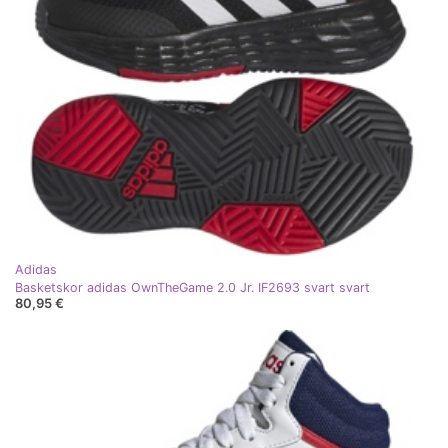
Adidas
Basketskor adidas OwnTheGame 2.0 Jr. IF2693 svart svart
80,95 €