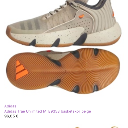
Adidas
Adidas Trae Unlimited M IE9358 basketskor beige
96,05 €