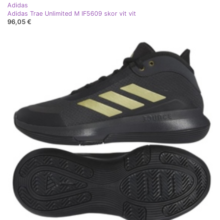
Adidas
Adidas Trae Unlimited M IF5609 skor vit vit
96,05 €