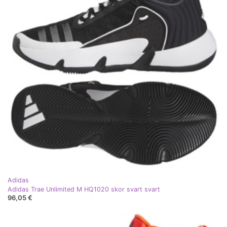
Adidas
Adidas Trae Unlimited M HQ1020 skor svart svart
96,05 €