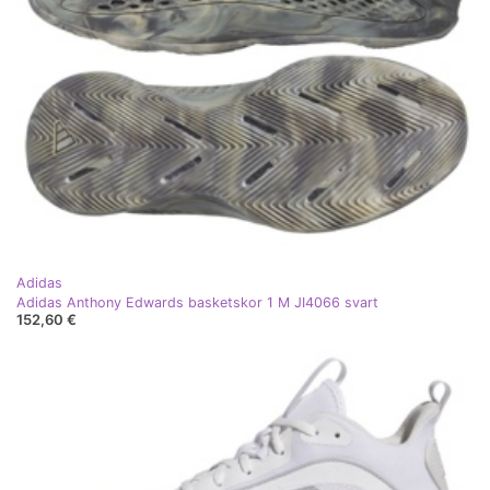
Adidas
Adidas Anthony Edwards basketskor 1 M JI4066 svart
152,60 €