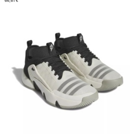
66,61 €