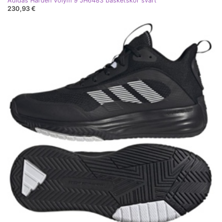
Adidas Harden Volym 9 JH6483 basketskor svart
230,93 €