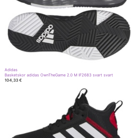
Adidas
Basketskor adidas OwnTheGame 2.0 M IF2683 svart svart
104,33 €