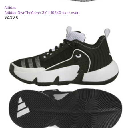
Adidas
Adidas OwnTheGame 3.0 IH5849 skor svart
92,30 €