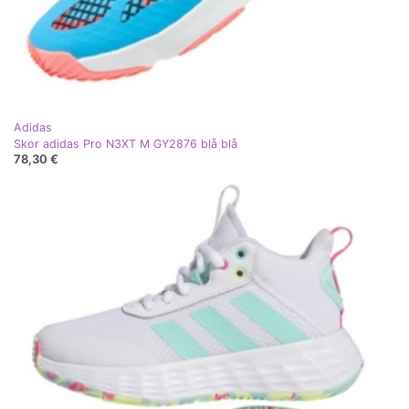
Adidas
Skor adidas Pro N3XT M GY2876 blå blå
78,30 €