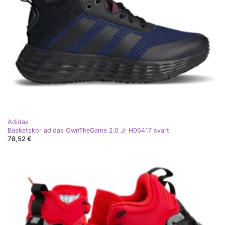
Adidas
Basketskor adidas OwnTheGame 2.0 Jr H06417 svart
78,52 €