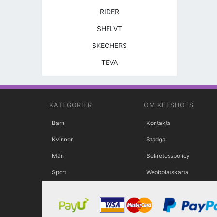
RIDER
SHELVT
SKECHERS
TEVA
KATEGORIER
OM KEESHOES
Barn
Kontakta
Kvinnor
Stadga
Män
Sekretesspolicy
Sport
Webbplatskarta