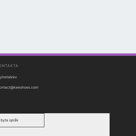
ONTAKTA
yhetsbrev
ontact@keeshoes.com
byta språk