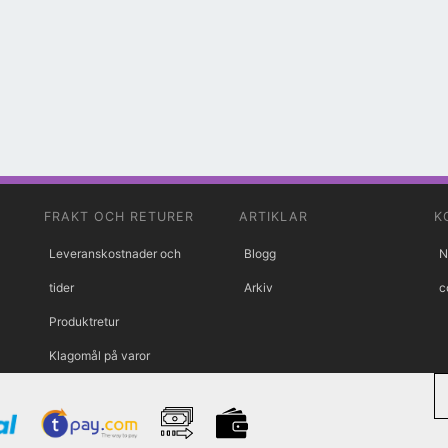
FRAKT OCH RETURER
ARTIKLAR
K
Leveranskostnader och
Blogg
N
tider
Arkiv
c
Produktretur
Klagomål på varor