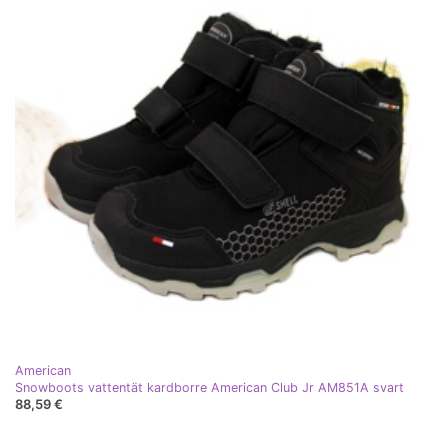
American
Snowboots vattentät kardborre American Club Jr AM851A svart
88,59 €