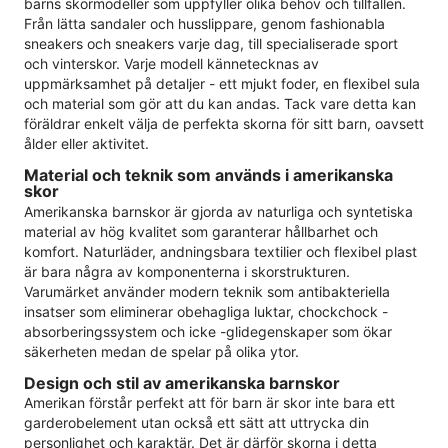
barns skormodeller som uppfyller olika behov och tillfällen.
Från lätta sandaler och husslippare, genom fashionabla
sneakers och sneakers varje dag, till specialiserade sport
och vinterskor. Varje modell kännetecknas av
uppmärksamhet på detaljer - ett mjukt foder, en flexibel sula
och material som gör att du kan andas. Tack vare detta kan
föräldrar enkelt välja de perfekta skorna för sitt barn, oavsett
ålder eller aktivitet.
Material och teknik som används i amerikanska
skor
Amerikanska barnskor är gjorda av naturliga och syntetiska
material av hög kvalitet som garanterar hållbarhet och
komfort. Naturläder, andningsbara textilier och flexibel plast
är bara några av komponenterna i skorstrukturen.
Varumärket använder modern teknik som antibakteriella
insatser som eliminerar obehagliga luktar, chockchock -
absorberingssystem och icke -glidegenskaper som ökar
säkerheten medan de spelar på olika ytor.
Design och stil av amerikanska barnskor
Amerikan förstår perfekt att för barn är skor inte bara ett
garderobelement utan också ett sätt att uttrycka din
personlighet och karaktär. Det är därför skorna i detta