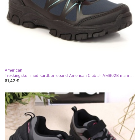
American
Trekkingskor med kardborreband American Club Jr AM902B marinblå
61,42 €