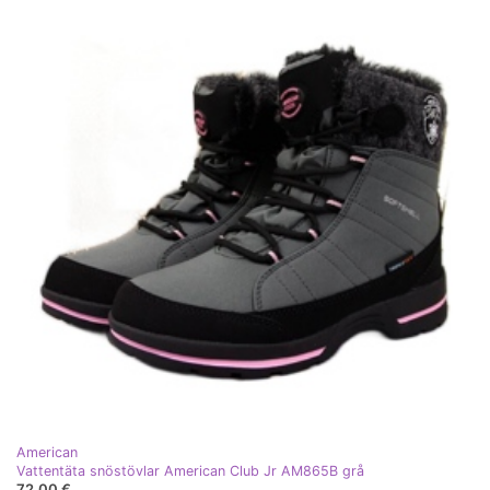
American
Vattentäta snöstövlar American Club Jr AM865B grå
72,00 €