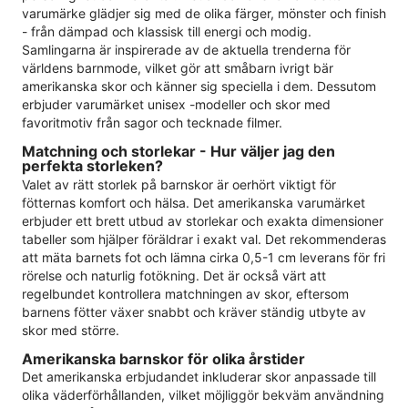
varumärke glädjer sig med de olika färger, mönster och finish
- från dämpad och klassisk till energi och modig.
Samlingarna är inspirerade av de aktuella trenderna för
världens barnmode, vilket gör att småbarn ivrigt bär
amerikanska skor och känner sig speciella i dem. Dessutom
erbjuder varumärket unisex -modeller och skor med
favoritmotiv från sagor och tecknade filmer.
Matchning och storlekar - Hur väljer jag den
perfekta storleken?
Valet av rätt storlek på barnskor är oerhört viktigt för
fötternas komfort och hälsa. Det amerikanska varumärket
erbjuder ett brett utbud av storlekar och exakta dimensioner
tabeller som hjälper föräldrar i exakt val. Det rekommenderas
att mäta barnets fot och lämna cirka 0,5-1 cm leverans för fri
rörelse och naturlig fotökning. Det är också värt att
regelbundet kontrollera matchningen av skor, eftersom
barnens fötter växer snabbt och kräver ständig utbyte av
skor med större.
Amerikanska barnskor för olika årstider
Det amerikanska erbjudandet inkluderar skor anpassade till
olika väderförhållanden, vilket möjliggör bekväm användning