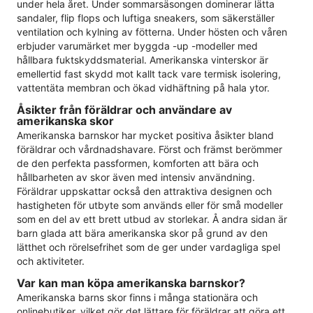
under hela året. Under sommarsäsongen dominerar lätta
sandaler, flip flops och luftiga sneakers, som säkerställer
ventilation och kylning av fötterna. Under hösten och våren
erbjuder varumärket mer byggda -up -modeller med
hållbara fuktskyddsmaterial. Amerikanska vinterskor är
emellertid fast skydd mot kallt tack vare termisk isolering,
vattentäta membran och ökad vidhäftning på hala ytor.
Åsikter från föräldrar och användare av
amerikanska skor
Amerikanska barnskor har mycket positiva åsikter bland
föräldrar och vårdnadshavare. Först och främst berömmer
de den perfekta passformen, komforten att bära och
hållbarheten av skor även med intensiv användning.
Föräldrar uppskattar också den attraktiva designen och
hastigheten för utbyte som används eller för små modeller
som en del av ett brett utbud av storlekar. Å andra sidan är
barn glada att bära amerikanska skor på grund av den
lätthet och rörelsefrihet som de ger under vardagliga spel
och aktiviteter.
Var kan man köpa amerikanska barnskor?
Amerikanska barns skor finns i många stationära och
onlinebutiker, vilket gör det lättare för föräldrar att göra ett