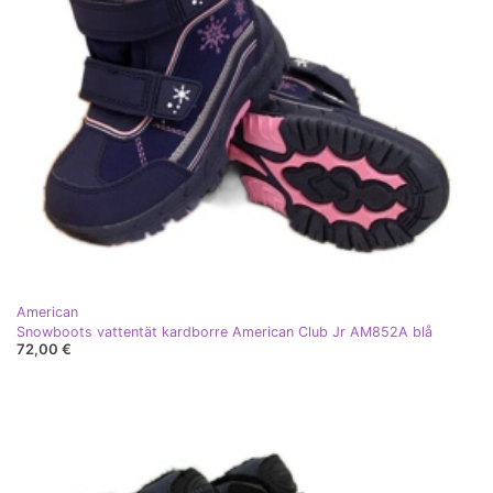
American
Snowboots vattentät kardborre American Club Jr AM852A blå
72,00 €