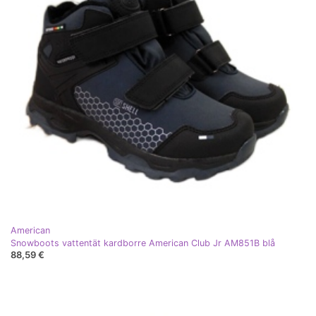
American
Snowboots vattentät kardborre American Club Jr AM851B blå
88,59 €