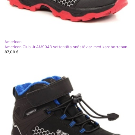
American
American Club Jr.AM904B vattentäta snöstövlar med kardborreband svart
87,09 €