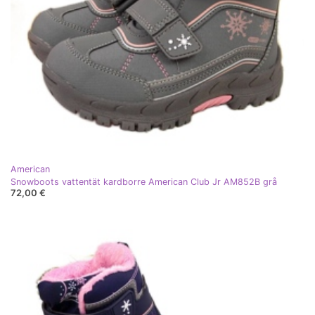
American
Snowboots vattentät kardborre American Club Jr AM852B grå
72,00 €