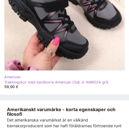
American
Trekkingskor med kardborre American Club Jr AM902A grå
59,90 €
Amerikanskt varumärke - korta egenskaper och
filosofi
Det amerikanska varumärket är en välkänd
barnskorproducent som har haft föräldrarnas förtroende runt