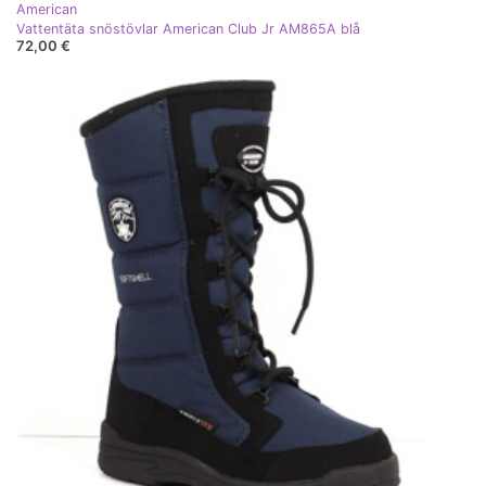
American
Vattentäta snöstövlar American Club Jr AM865A blå
72,00 €