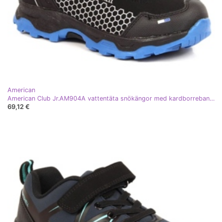
American
American Club Jr.AM904A vattentäta snökängor med kardborreband svart
69,12 €