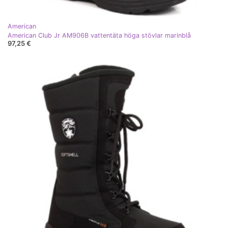
American
American Club Jr AM906B vattentäta höga stövlar marinblå
97,25 €