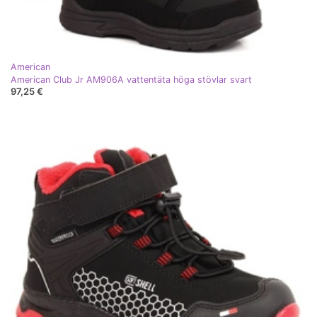
American
American Club Jr AM906A vattentäta höga stövlar svart
97,25 €