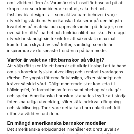
om i världen i flera år. Varumärkets filosofi är baserad på att
skapa skor som kombinerar komfort, säkerhet och
fashionabla design - allt som aktiva barn behöver i varje
utvecklingsstadium. Amerikanska fokuserar på den högsta
kvaliteten på material och uppmärksamhet på detaljer, som
översätter till hållbarhet och funktionalitet hos skor. Företaget
utvecklar ständigt sin teknik för att säkerställa maximal
komfort och skydd av små fötter, samtidigt som de är
inspirerade av de senaste trenderna på barnmode.
Varför är valet av rätt barnskor så viktigt?
Att välja rätt skor för ett barn är ett viktigt inslag i att ta hand
om sin korrekta fysiska utveckling och komfort i vardagens
rörelse. De yngsta fötterna är känsliga, växer ständigt och
kräver särskild vård. Dåligt monterade skor kan leda till
hållningsfel, fotformation av foten samt obehag när du går
och spelar. Amerikanska barnskor skapades i syfte att stödja
fotens naturliga utveckling, säkerställa adekvat dämpning
och stabilisering. Tack vare detta kan barn enkelt och fritt
utforska världen runt dem.
En mängd amerikanska barnskor modeller
Det amerikanska erbjudandet innehåller ett brett urval av