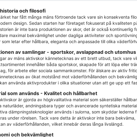
historia och filosofi
ärket har fått många mäns förtroende tack vare sin konsekventa fil
dern design. Sedan starten har företaget fokuserat på kvaliteten på 
storien är inte bara produktionen av skor, det är också kontinuerlig fo
are maximal bekvämlighet under dagliga aktiviteter och sportövninga
som letar efter hållbara, eleganta och anpassade till olika väderförhå
tionen av samlingar - sportskor, avslappnad och utomhus
gar av mäns aktivskor kännetecknas av ett brett utbud, tack vare vilk
tsortimentet innehåller båda sportskor, skapade för att löpa eller t
dag, för arbete eller sociala sammankomster. För älskare av aktiv frit
nnetecknas av ökat motstånd mot väderförhållanden och bekvämlig
 kan använda aktivprodukter i olika situationer utan att ge upp ett f
ial som används - Kvalitet och hållbarhet
ktivskor är gjorda av högkvalitativa material som säkerställer hållb
a naturläder, andningsbara tyger och avancerade syntetiska material so
tiva dämpningsteknologier används i sulorna, som skyddar lederna fr
tras under rörelsen. Tack vare detta är aktivskor inte bara bekväma,
an av väderförhållanden, vilket innebär deras långa livslängd.
omi och bekvämlighet