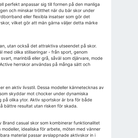
ll perfekt anpassar sig till formen på den manliga
ågen och minskar trötthet när du bär skor under
dborrband eller flexibla insatser som gör det
ivskor, vilket gör att män gärna väljer detta märke
man, utan också det attraktiva utseendet på skor.
med olika stiliseringar - från sport, genom
 svart, marinblå eller grå, såväl som djärvare, mode
 Active herrskor användas på många sätt och
r en aktiv livsstil. Dessa modeller kännetecknas av
em som skyddar mot chocker under dynamiska
 på olika ytor. Aktiv sportskor är bra för både
 bättre resultat utan risken för skada.
iv Brand casual skor som kombinerar funktionalitet
 modeller, idealiska för arbete, möten med vänner
lbara material passar avslappnade aktivskor in i