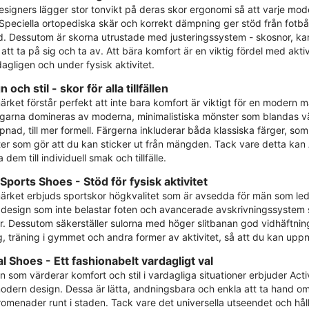
esigners lägger stor tonvikt på deras skor ergonomi så att varje mode
 Speciella ortopediska skär och korrekt dämpning ger stöd från fotb
id. Dessutom är skorna utrustade med justeringssystem - skosnor, kar
 att ta på sig och ta av. Att bära komfort är en viktig fördel med akt
agligen och under fysisk aktivitet.
 och stil - skor för alla tillfällen
ärket förstår perfekt att inte bara komfort är viktigt för en modern 
garna domineras av moderna, minimalistiska mönster som blandas väl 
pnad, till mer formell. Färgerna inkluderar båda klassiska färger, som
er som gör att du kan sticker ut från mängden. Tack vare detta kan
dem till individuell smak och tillfälle.
 Sports Shoes - Stöd för fysisk aktivitet
ärket erbjuds sportskor högkvalitet som är avsedda för män som lede
t design som inte belastar foten och avancerade avskrivningssyst
er. Dessutom säkerställer sulorna med höger slitbanan god vidhäftning
g, träning i gymmet och andra former av aktivitet, så att du kan uppnå
l Shoes - Ett fashionabelt vardagligt val
n som värderar komfort och stil i vardagliga situationer erbjuder Act
dern design. Dessa är lätta, andningsbara och enkla att ta hand om
promenader runt i staden. Tack vare det universella utseendet och hål