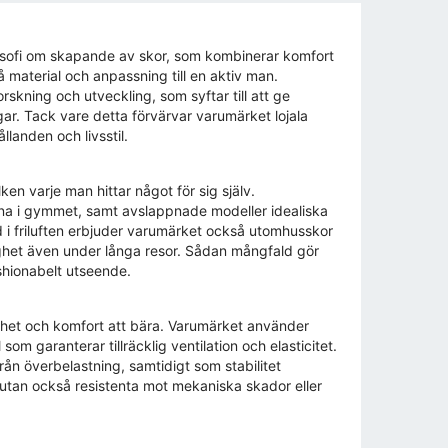
osofi om skapande av skor, som kombinerar komfort
material och anpassning till en aktiv man.
rskning och utveckling, som syftar till att ge
r. Tack vare detta förvärvar varumärket lojala
llanden och livsstil.
en varje man hittar något för sig själv.
räna i gymmet, samt avslappnade modeller idealiska
id i friluften erbjuder varumärket också utomhusskor
het även under långa resor. Sådan mångfald gör
ashionabelt utseende.
arhet och komfort att bära. Varumärket använder
m garanterar tillräcklig ventilation och elasticitet.
ån överbelastning, samtidigt som stabilitet
 utan också resistenta mot mekaniska skador eller