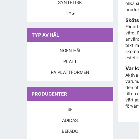
SYNTETISK
olika 
produk
TYG
Sköts
För at
vård. 
TYP AV HÄL
använd
textilm
INGEN HÄL
skorna
esteti
PLATT
Var k
PÅ PLATTFORMEN
Aktiva
varumä
den of
till e
PRODUCENTER
värt a
förvän
4F
ADIDAS
BEFADO