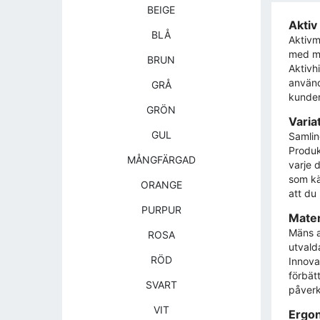
BEIGE
Aktiv 
BLÅ
Aktivm
med mo
BRUN
Aktivhi
använd
GRÅ
kunder 
GRÖN
Varia
GUL
Samlin
Produk
MÅNGFÄRGAD
varje 
som kä
ORANGE
att du
PURPUR
Mater
Mäns a
ROSA
utvald
RÖD
Innova
förbät
SVART
påverk
VIT
Ergon