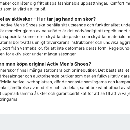
smaker och låter dig fritt skapa fashionabla uppsättningar. Komfort m
t som är värd att lita på.
el av aktivskor - Hur tar jag hand om skor?
t Active Men's Shoes ska behålla sitt utseende och funktionalitet und
För modeller gjorda av naturläder är det nödvändigt att regelbundet
a speciella krämer eller skyddande pastor som skyddar materialet mo
aterial bör tvättas enligt tillverkarens instruktioner och undvika aggr
, bort från värmekällor, för att inte deformera deras form. Regelbun
ken för aktiv skor under många säsonger.
an man köpa original Activ Men's Shoes?
 herrskor finns i många stationära och onlinebutiker. Det bästa stället
rkesalonger och auktoriserade butiker som ger en fullkvalitativ garan
ficiella Active -webbplatsen, där de senaste samlingarna och kampan
n enkel jämförelse av modeller och storlekar, samt bekvämt utbud av s
tt uppmärksamma åsikter och garanticertifikat för att se till att vi vä
tningarna.