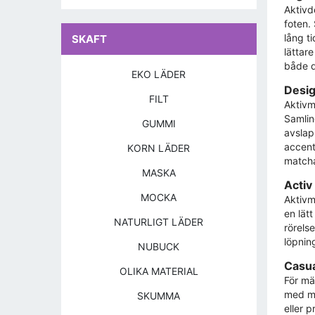
Aktivd
foten.
lång t
SKAFT
lättare
både d
EKO LÄDER
Design
FILT
Aktivm
Samlin
GUMMI
avslap
accent
KORN LÄDER
matcha 
MASKA
Activ
MOCKA
Aktivm
en lät
NATURLIGT LÄDER
rörels
löpnin
NUBUCK
Casua
OLIKA MATERIAL
För mä
med mo
SKUMMA
eller 