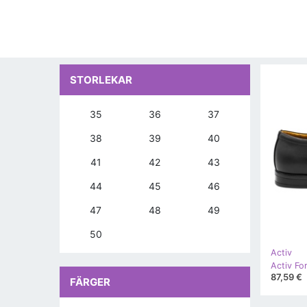
STORLEKAR
35
36
37
38
39
40
41
42
43
44
45
46
47
48
49
50
Activ
Activ Fo
87,59 €
FÄRGER