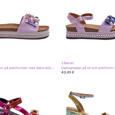
S.Barski
Damtofflor på plattformen med dekorationer S.Barski HY077 Lila purpur
43,45 €