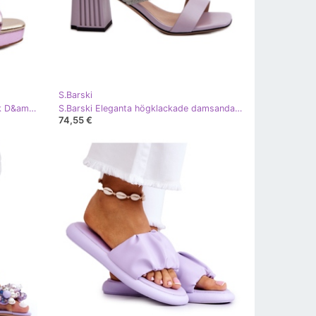
S.Barski
S.Barski Damsandaler på hög klack D&amp;A CR920 Multicolor purpur
S.Barski Eleganta högklackade damsandaler Lila D&amp;A MR38-549 purpur
74,55 €