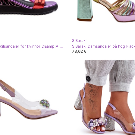
S.Barski
S.Barski Kilsandaler för kvinnor D&amp;A CR954 Lila purpur
73,62 €