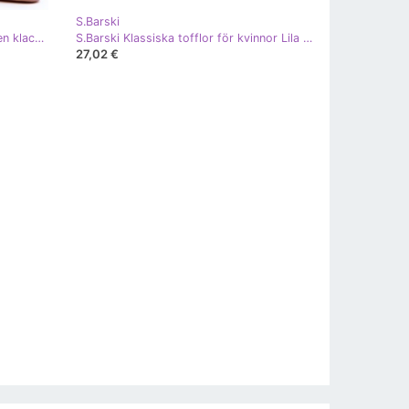
S.Barski
Transparenta snygga sandaler på en klack Lila S.Barski MR1037-17 purpur
S.Barski Klassiska tofflor för kvinnor Lila Feline purpur
27,02 €