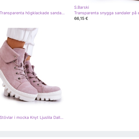
S.Barski
S.Barski Transparenta högklackade sandaler med dekoration Lila D&amp;A MR38-454 purpur
66,15 €
S.Barski Stövlar i mocka Knyt Ljuslila Dalles purpur