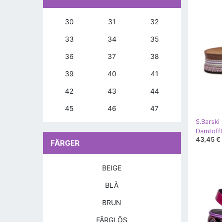
30
31
32
33
34
35
36
37
38
39
40
41
42
43
44
45
46
47
S.Barski
43,45 €
FÄRGER
BEIGE
BLÅ
BRUN
FÄRGLÖS