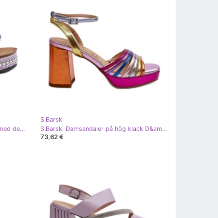
S.Barski
Damsandaler på kil och plattform med dekorationer S.Barski HY056 Lila purpur
S.Barski Damsandaler på hög klack D&amp;A CR920 Multicolor purpur
73,62 €