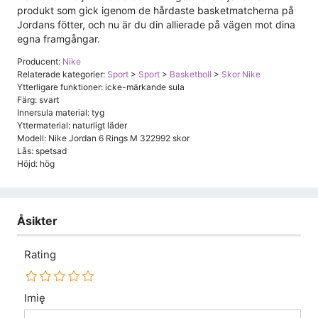
produkt som gick igenom de hårdaste basketmatcherna på
Jordans fötter, och nu är du din allierade på vägen mot dina
egna framgångar.
Producent:
Nike
Relaterade kategorier:
Sport
>
Sport
>
Basketboll
>
Skor Nike
Ytterligare funktioner: icke-märkande sula
Färg: svart
Innersula material: tyg
Yttermaterial: naturligt läder
Modell: Nike Jordan 6 Rings M 322992 skor
Lås: spetsad
Höjd: hög
Åsikter
Rating
Imię