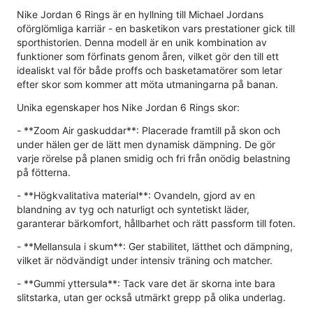
Nike Jordan 6 Rings är en hyllning till Michael Jordans
oförglömliga karriär - en basketikon vars prestationer gick till
sporthistorien. Denna modell är en unik kombination av
funktioner som förfinats genom åren, vilket gör den till ett
idealiskt val för både proffs och basketamatörer som letar
efter skor som kommer att möta utmaningarna på banan.
Unika egenskaper hos Nike Jordan 6 Rings skor:
- **Zoom Air gaskuddar**: Placerade framtill på skon och
under hälen ger de lätt men dynamisk dämpning. De gör
varje rörelse på planen smidig och fri från onödig belastning
på fötterna.
- **Högkvalitativa material**: Ovandeln, gjord av en
blandning av tyg och naturligt och syntetiskt läder,
garanterar bärkomfort, hållbarhet och rätt passform till foten.
- **Mellansula i skum**: Ger stabilitet, lätthet och dämpning,
vilket är nödvändigt under intensiv träning och matcher.
- **Gummi yttersula**: Tack vare det är skorna inte bara
slitstarka, utan ger också utmärkt grepp på olika underlag.