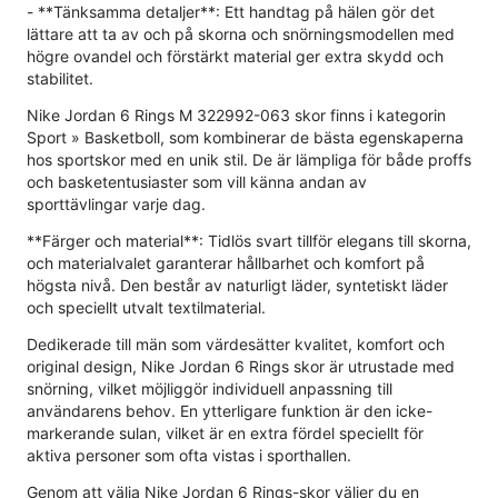
- **Tänksamma detaljer**: Ett handtag på hälen gör det
lättare att ta av och på skorna och snörningsmodellen med
högre ovandel och förstärkt material ger extra skydd och
stabilitet.
Nike Jordan 6 Rings M 322992-063 skor finns i kategorin
Sport » Basketboll, som kombinerar de bästa egenskaperna
hos sportskor med en unik stil. De är lämpliga för både proffs
och basketentusiaster som vill känna andan av
sporttävlingar varje dag.
**Färger och material**: Tidlös svart tillför elegans till skorna,
och materialvalet garanterar hållbarhet och komfort på
högsta nivå. Den består av naturligt läder, syntetiskt läder
och speciellt utvalt textilmaterial.
Dedikerade till män som värdesätter kvalitet, komfort och
original design, Nike Jordan 6 Rings skor är utrustade med
snörning, vilket möjliggör individuell anpassning till
användarens behov. En ytterligare funktion är den icke-
markerande sulan, vilket är en extra fördel speciellt för
aktiva personer som ofta vistas i sporthallen.
Genom att välja Nike Jordan 6 Rings-skor väljer du en