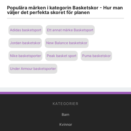
Populära märken i kategorin Basketskor - Hur man
väljer det perfekta skoret för planen
Adidas basketsport
Ett annat märke Basketsport
Jordan basketskor
New Balance basketskor
Nike basketsporter
Peak basket sport
Puma basketskor
Under Armour basketsporter
KATEGORIER
Barn
Kvinnor