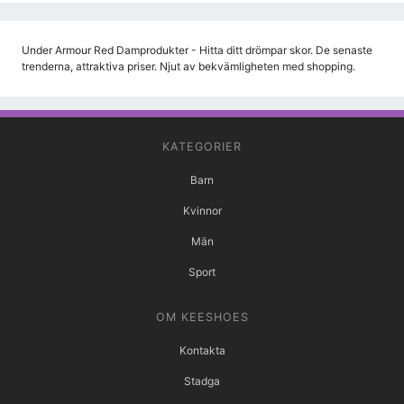
Under Armour Red Damprodukter - Hitta ditt drömpar skor. De senaste
trenderna, attraktiva priser. Njut av bekvämligheten med shopping.
KATEGORIER
Barn
Kvinnor
Män
Sport
OM KEESHOES
Kontakta
Stadga