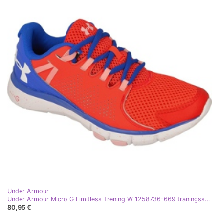
Under Armour
Under Armour Micro G Limitless Trening W 1258736-669 träningsskor röd
80,95 €