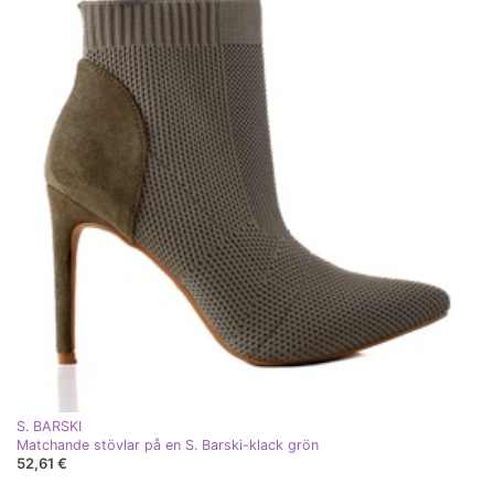
S. BARSKI
Matchande stövlar på en S. Barski-klack grön
52,61 €