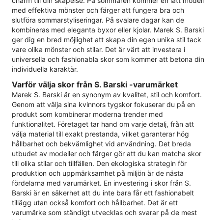
charm till din skapelse. På sommaren kommer en lätt modell
med effektiva mönster och färger att fungera bra och
slutföra sommarstyliseringar. På svalare dagar kan de
kombineras med eleganta byxor eller kjolar. Marek S. Barski
ger dig en bred möjlighet att skapa din egen unika stil tack
vare olika mönster och stilar. Det är värt att investera i
universella och fashionabla skor som kommer att betona din
individuella karaktär.
Varför välja skor från S. Barski -varumärket
Marek S. Barski är en synonym av kvalitet, stil och komfort.
Genom att välja sina kvinnors tygskor fokuserar du på en
produkt som kombinerar moderna trender med
funktionalitet. Företaget tar hand om varje detalj, från att
välja material till exakt prestanda, vilket garanterar hög
hållbarhet och bekvämlighet vid användning. Det breda
utbudet av modeller och färger gör att du kan matcha skor
till olika stilar och tillfällen. Den ekologiska strategin för
produktion och uppmärksamhet på miljön är de nästa
fördelarna med varumärket. En investering i skor från S.
Barski är en säkerhet att du inte bara får ett fashionabelt
tillägg utan också komfort och hållbarhet. Det är ett
varumärke som ständigt utvecklas och svarar på de mest