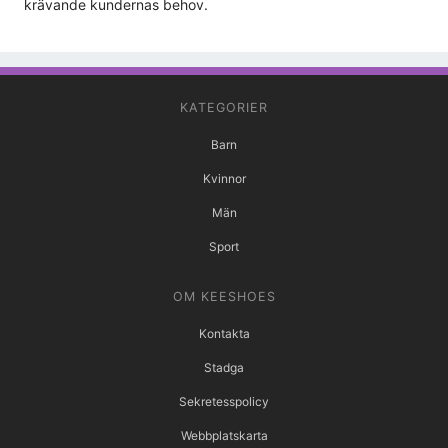
krävande kundernas behov.
KATEGORIER
Barn
Kvinnor
Män
Sport
OM KEESHOES
Kontakta
Stadga
Sekretesspolicy
Webbplatskarta