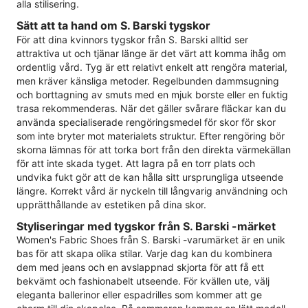
alla stilisering.
Sätt att ta hand om S. Barski tygskor
För att dina kvinnors tygskor från S. Barski alltid ser
attraktiva ut och tjänar länge är det värt att komma ihåg om
ordentlig vård. Tyg är ett relativt enkelt att rengöra material,
men kräver känsliga metoder. Regelbunden dammsugning
och borttagning av smuts med en mjuk borste eller en fuktig
trasa rekommenderas. När det gäller svårare fläckar kan du
använda specialiserade rengöringsmedel för skor för skor
som inte bryter mot materialets struktur. Efter rengöring bör
skorna lämnas för att torka bort från den direkta värmekällan
för att inte skada tyget. Att lagra på en torr plats och
undvika fukt gör att de kan hålla sitt ursprungliga utseende
längre. Korrekt vård är nyckeln till långvarig användning och
upprätthållande av estetiken på dina skor.
Styliseringar med tygskor från S. Barski -märket
Women's Fabric Shoes från S. Barski -varumärket är en unik
bas för att skapa olika stilar. Varje dag kan du kombinera
dem med jeans och en avslappnad skjorta för att få ett
bekvämt och fashionabelt utseende. För kvällen ute, välj
eleganta ballerinor eller espadrilles som kommer att ge