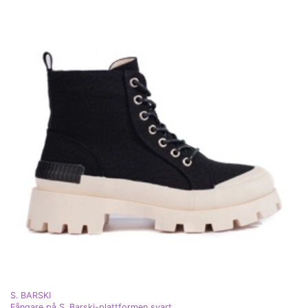
S. BARSKI
Fångare på S. Barski-plattformen svart