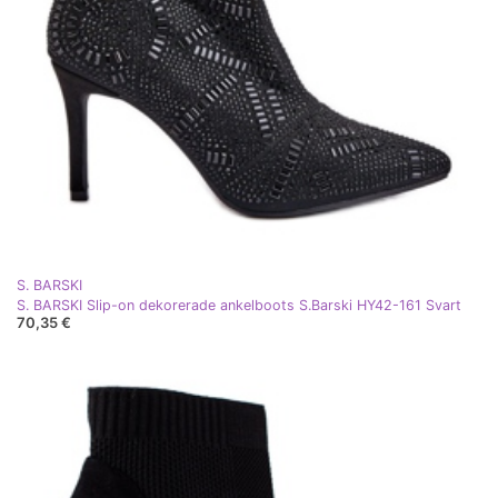
S. BARSKI
S. BARSKI Slip-on dekorerade ankelboots S.Barski HY42-161 Svart
70,35 €