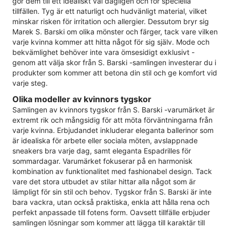
gör dem till ett idealiskt val dagligen och för speciella
tillfällen. Tyg är ett naturligt och hudvänligt material, vilket
minskar risken för irritation och allergier. Dessutom bryr sig
Marek S. Barski om olika mönster och färger, tack vare vilken
varje kvinna kommer att hitta något för sig själv. Mode och
bekvämlighet behöver inte vara ömsesidigt exklusivt -
genom att välja skor från S. Barski -samlingen investerar du i
produkter som kommer att betona din stil och ge komfort vid
varje steg.
Olika modeller av kvinnors tygskor
Samlingen av kvinnors tygskor från S. Barski -varumärket är
extremt rik och mångsidig för att möta förväntningarna från
varje kvinna. Erbjudandet inkluderar eleganta ballerinor som
är idealiska för arbete eller sociala möten, avslappnade
sneakers bra varje dag, samt eleganta Espadrilles för
sommardagar. Varumärket fokuserar på en harmonisk
kombination av funktionalitet med fashionabel design. Tack
vare det stora utbudet av stilar hittar alla något som är
lämpligt för sin stil och behov. Tygskor från S. Barski är inte
bara vackra, utan också praktiska, enkla att hålla rena och
perfekt anpassade till fotens form. Oavsett tillfälle erbjuder
samlingen lösningar som kommer att lägga till karaktär till