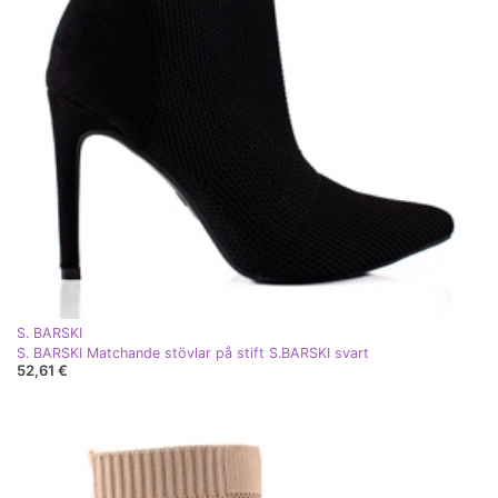
S. BARSKI
S. BARSKI Matchande stövlar på stift S.BARSKI svart
52,61 €