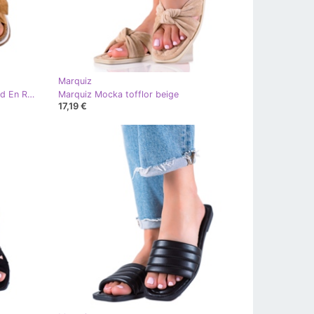
Marquiz
Marquiz Tofflor På Plattformen Med En Rosett brun
Marquiz Mocka tofflor beige
17,19 €