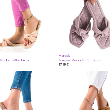
Marquiz
Mocka tofflor beige
Marquiz Mocka tofflor purpur
17,19 €