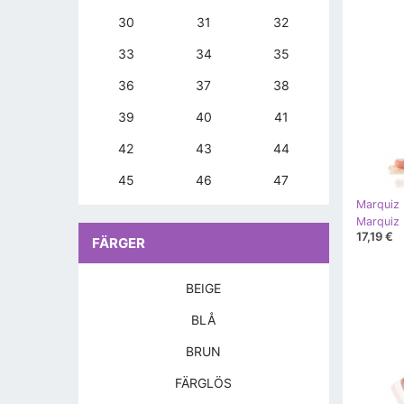
30
31
32
33
34
35
36
37
38
39
40
41
42
43
44
45
46
47
Marquiz
Marquiz 
17,19 €
FÄRGER
BEIGE
BLÅ
BRUN
FÄRGLÖS