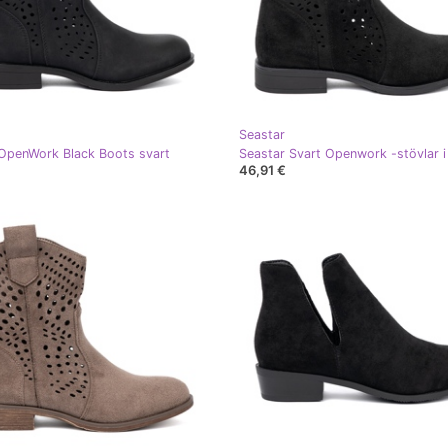
Seastar
OpenWork Black Boots svart
46,91 €