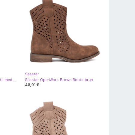
Seastar
Seastar Svarta öppningsstövlar i stil med en cowboy
Seastar OpenWork Brown Boots brun
46,91 €