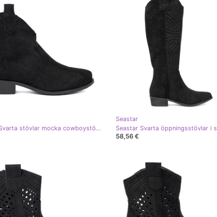
Seastar
Seastar Svarta stövlar mocka cowboystövlar
58,56 €