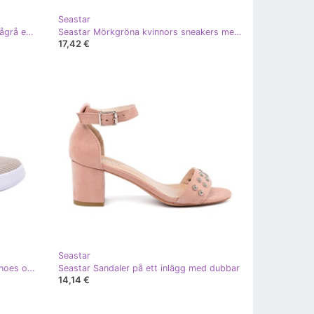
Seastar
Seastar Kvinnors flip-flops med grågrå ekokumpen
Seastar Mörkgröna kvinnors sneakers med en stjärna
17,42 €
Seastar
Seastar Material Slocked Sports Shoes on the Platform Women's Beige
Seastar Sandaler på ett inlägg med dubbar
14,14 €