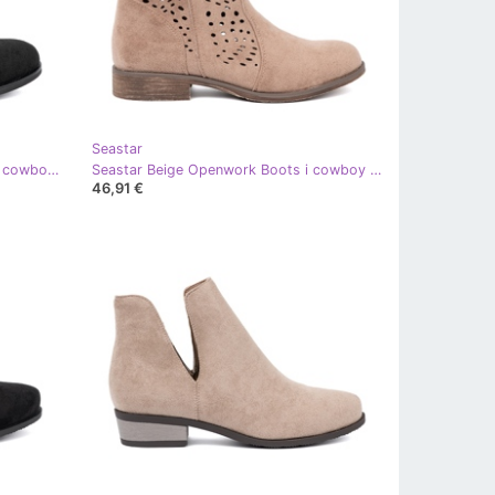
Seastar
Seastar Svart Openwork -stövlar i cowboy -stil
Seastar Beige Openwork Boots i cowboy -stil
46,91 €