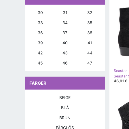
30
31
32
33
34
35
36
37
38
39
40
41
42
43
44
45
46
47
Seastar
46,91 €
FÄRGER
BEIGE
BLÅ
BRUN
FÄRGLÖS