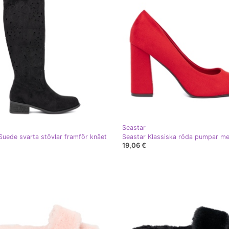
Seastar
Suede svarta stövlar framför knäet
19,06 €