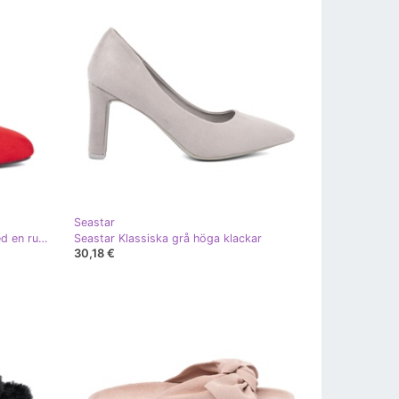
Seastar
Seastar Klassiska röda pumpar med en rundad näsa
Seastar Klassiska grå höga klackar
30,18 €