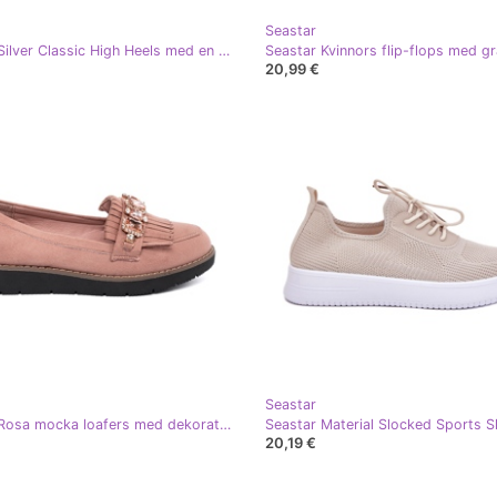
Seastar
Seastar Silver Classic High Heels med en näsa i en Spitz
20,99 €
Seastar
Seastar Rosa mocka loafers med dekorativa kristaller
20,19 €