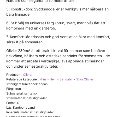
Hårdare och eleganta till formella tillfällen.
5. Konstruktion: Syddsmodeller är vanligtvis mer hållbara än
bara limmade.
6. Stil: Välj en universell färg (brun, svart, marinblå) lätt att
kombinera med en garderob.
7. Komfort: läderinsats och god ventilation ökar med komfort,
särskilt på sommaren.
Olivier 230mA är ett praktiskt val för en man som behöver
bekväma, hållbara och estetiska sandaler för sommaren - de
kommer att arbeta i vardagliga, avslappnade stiliseringar
och under semesteraktiviteter.
Producent:
Olivier
Relaterade kategorier:
Män
>
Herr
>
Sandaler
>
Skor Olivier
Ytterligare funktioner: andas
Färg: brun
Sulmaterial: syntetisk
Yttermaterial: naturligt läder
Fetma: G
Lås: Kardborreband
Innersula material: naturligt läder
Dominerande mönster: inget mönster