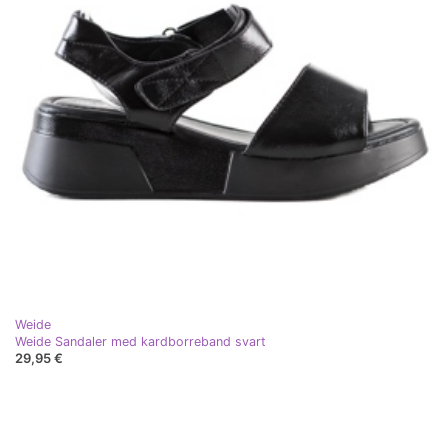
Weide
Weide Sandaler med kardborreband svart
29,95 €