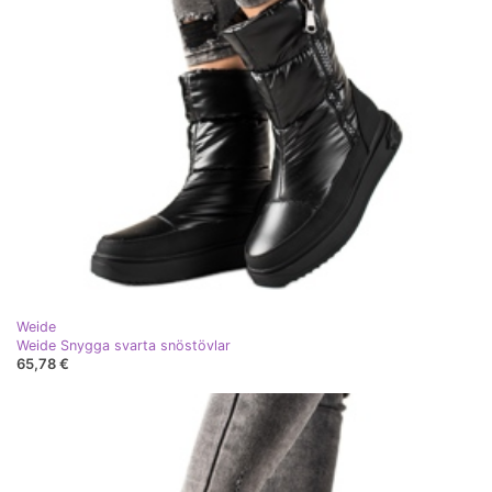
Weide
Weide Snygga svarta snöstövlar
65,78 €