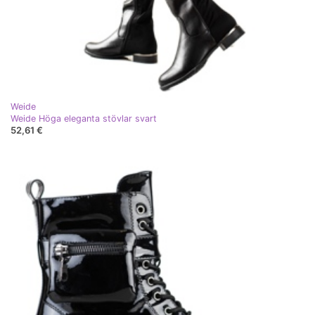
Weide
Weide Höga eleganta stövlar svart
52,61 €