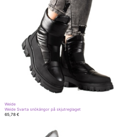
Weide
Weide Svarta snökängor på skjutreglaget
65,78 €