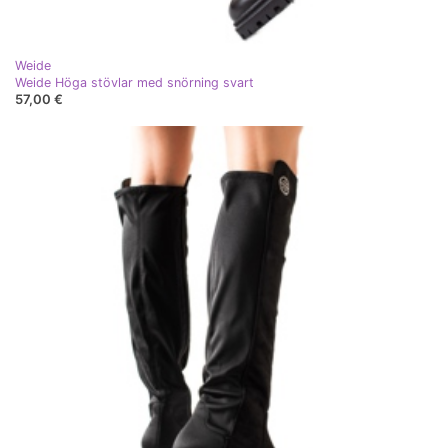
Weide
Weide Höga stövlar med snörning svart
57,00 €