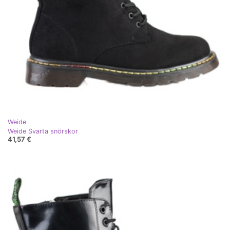
Weide
Weide Svarta snörskor
41,57 €