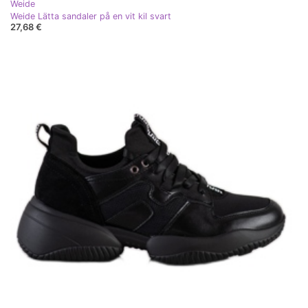
Weide
Weide Lätta sandaler på en vit kil svart
27,68 €