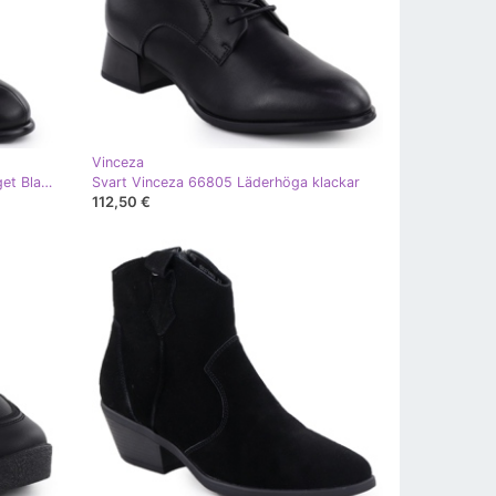
Vinceza
Läderskor på det dekorativa inlägget Black Vinceza 66811a svart
Svart Vinceza 66805 Läderhöga klackar
112,50 €