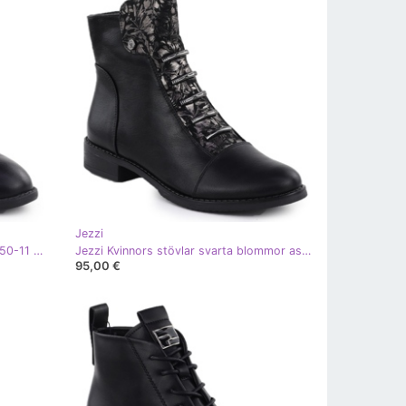
Jezzi
Kvinnestövlar på Black Jezzi ASA250-11 Post svart
Jezzi Kvinnors stövlar svarta blommor asa62-16
95,00 €