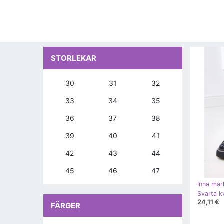
STORLEKAR
30
31
32
33
34
35
36
37
38
39
40
41
42
43
44
45
46
47
Inna mar
24,11 €
FÄRGER