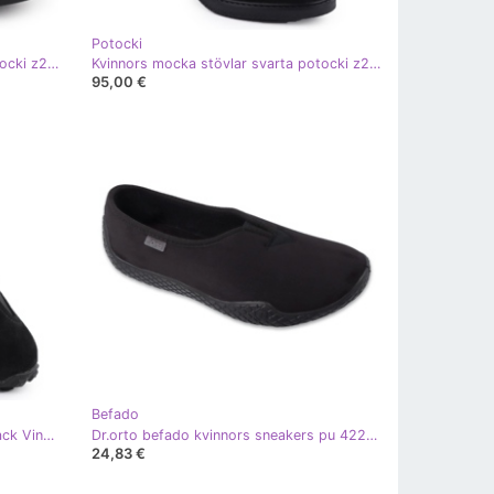
Potocki
Kvinnors mocka stövlar svarta potocki z25-je19317
Kvinnors mocka stövlar svarta potocki z25-cn51303
95,00 €
Befado
Women's Leather Sports Shoes Black Vinceza 41491 svart
Dr.orto befado kvinnors sneakers pu 422d001 svart
24,83 €