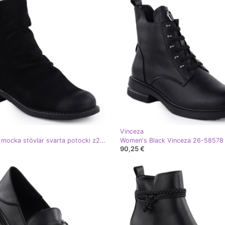
Vinceza
Kvinnors mocka stövlar svarta potocki z25-sz12716
90,25 €