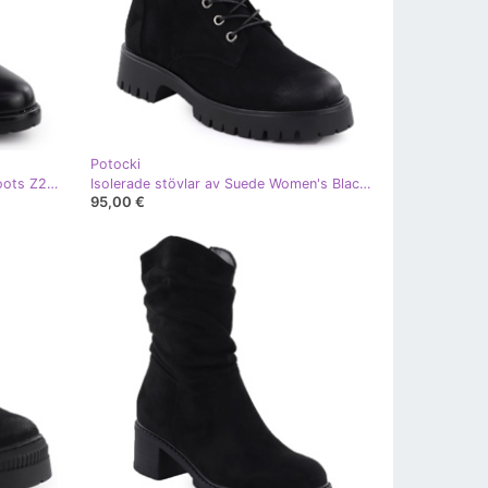
Potocki
Black Potocki Women's Isolated Boots Z25-SZ12690- svart
Isolerade stövlar av Suede Women's Black Potocki Z25-SZ12672 svart
95,00 €