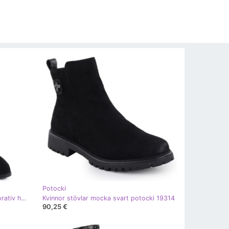
Potocki
Kvinnors mocka stövlar på en dekorativ häl Black Gino Fabiani 9210 svart
Kvinnor stövlar mocka svart potocki 19314
90,25 €