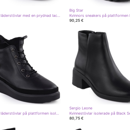
Big Star
Kvinnors läderstövlar med en prydnad lackerad svart filippo dbt6370
90,25 €
Sergio Leone
Kvinnors läderstövlar på plattformen isolerad svart filippo DBT4799
80,75 €