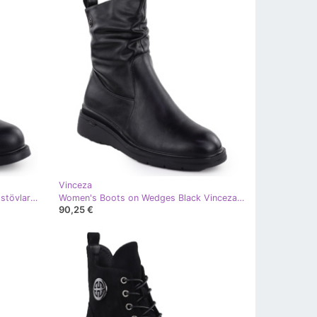
Vinceza
Women's Black Vinceza 26-58578 stövlar svart
Women's Boots on Wedges Black Vinceza 26-58557 svart
90,25 €