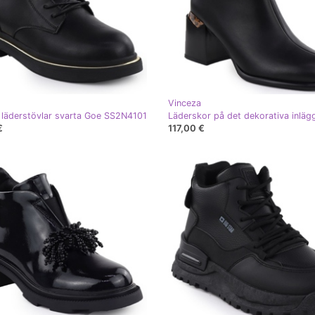
Vinceza
 läderstövlar svarta Goe SS2N4101
€
117,00 €