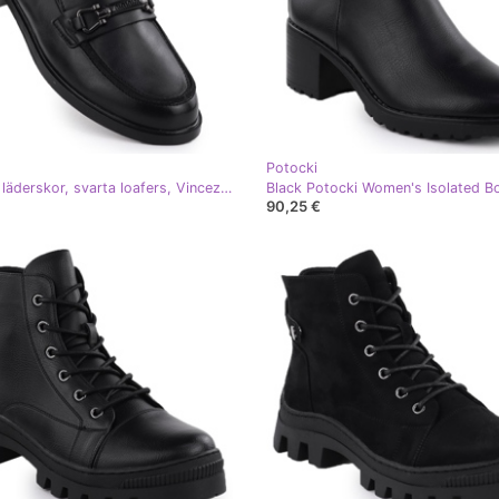
Potocki
Kvinnors läderskor, svarta loafers, Vinceza 18112
90,25 €