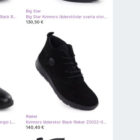
Big Star
Kvinnors sneakers på plattformen Black Big Star SS274509 svart
Big Star Kvinnors läderstövlar svarta stora stjärna SS274462
130,50 €
Rieker
Kvinnestövlar isolerade på Black Sergio Leone BT25239 svart
Kvinnors läderskor Black Rieker Z0022-00 svart
140,40 €