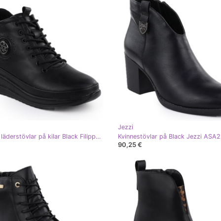
Jezzi
Kvinnors läderstövlar på kilar Black Filippo DBT4215 svart
90,25 €