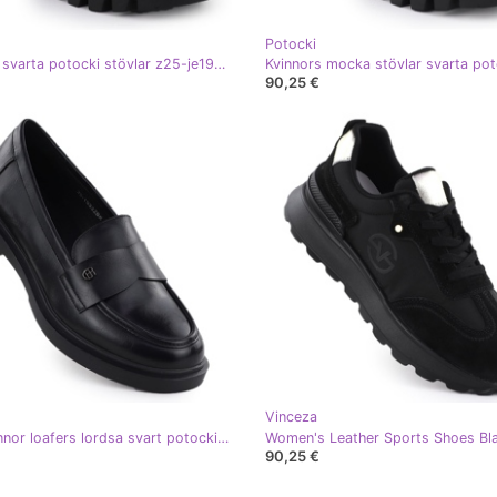
Potocki
Kvinnors svarta potocki stövlar z25-je19317
90,25 €
Vinceza
Skor kvinnor loafers lordsa svart potocki je19332
90,25 €