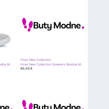
Vices New Collection
Vices New Collection Sneakers Bundna Med Ett Band grå
Vices New Collection Sneakers Bundna Med Ett Band rosa
40,43 €