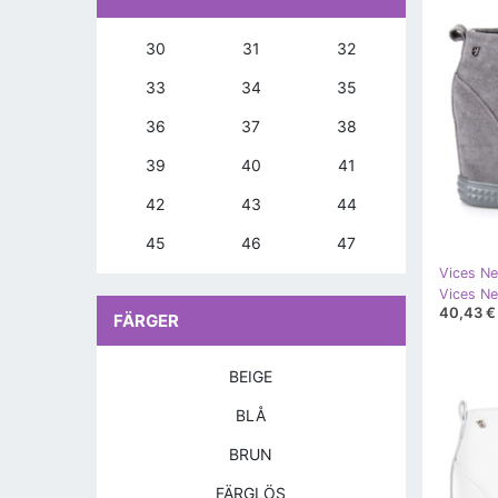
30
31
32
33
34
35
36
37
38
39
40
41
42
43
44
45
46
47
Vices Ne
40,43 €
FÄRGER
BEIGE
BLÅ
BRUN
FÄRGLÖS