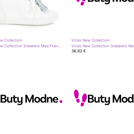
w Collection
Vices New Collection
Vices New Collection Sneakers Med Fransar vit
36,62 €