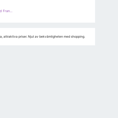
Vices New Collection Sneakers Med Fransar svart
, attraktiva priser. Njut av bekvämligheten med shopping.