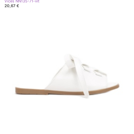
Vices NN135-71-vit
20,67 €