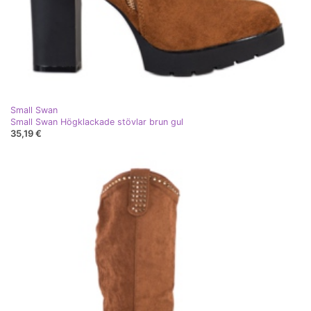
Small Swan
Small Swan Högklackade stövlar brun gul
35,19 €