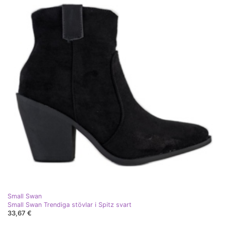
Small Swan
Small Swan Trendiga stövlar i Spitz svart
33,67 €