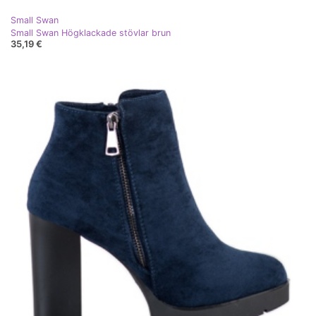
Small Swan
Small Swan Högklackade stövlar brun
35,19 €