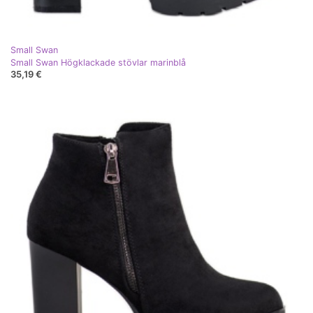
Small Swan
Small Swan Högklackade stövlar marinblå
35,19 €