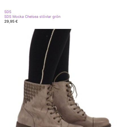
SDS
SDS Mocka Chelsea stövlar grön
29,95 €