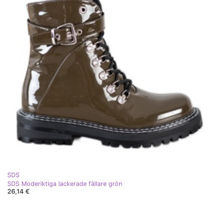
SDS
SDS Moderiktiga lackerade fällare grön
26,14 €