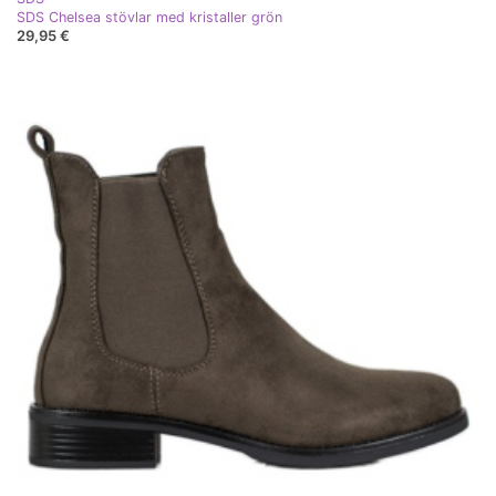
SDS Chelsea stövlar med kristaller grön
29,95 €