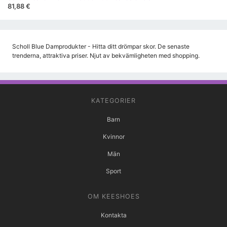
81,88 €
Scholl Blue Damprodukter - Hitta ditt drömpar skor. De senaste
trenderna, attraktiva priser. Njut av bekvämligheten med shopping.
KATEGORIER
Barn
Kvinnor
Män
Sport
OM KEESHOES
Kontakta