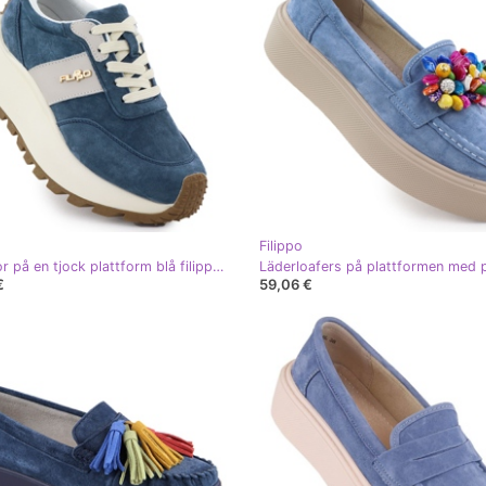
Filippo
Läderskor på en tjock plattform blå filippo DP6785
€
59,06 €