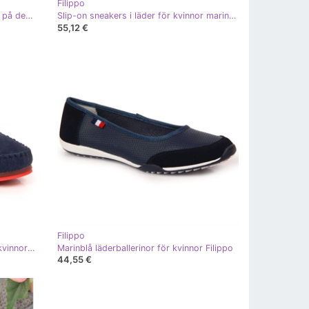
Filippo
Loafers i mocka i läder för kvinnor på den blå plattformen Filippo DP3334
Slip-on sneakers i läder för kvinnor marinblå Filippo DP3510/23
55,12 €
Filippo
Marinblå loafers i mockaskinn för kvinnor Filippo
Marinblå läderballerinor för kvinnor Filippo
44,55 €