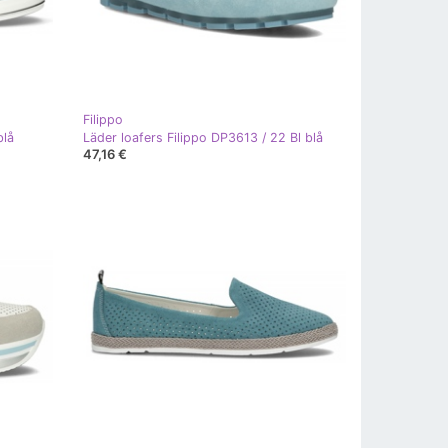
Filippo
blå
Läder loafers Filippo DP3613 / 22 Bl blå
47,16 €