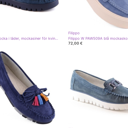
Filippo
Skor i mocka i läder, mockasiner för kvinnor med fransar, marinblå Filippo DP3535
Filippo W PAW509A blå mockasko
72,00 €