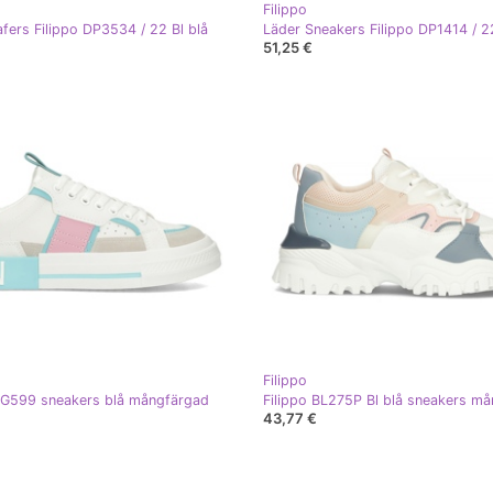
Filippo
afers Filippo DP3534 / 22 Bl blå
51,25 €
Filippo
GG599 sneakers blå mångfärgad
Filippo BL275P Bl blå sneakers m
43,77 €