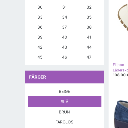
30
31
32
33
34
35
36
37
38
39
40
41
42
43
44
45
46
47
Filippo
108,00 
FÄRGER
BEIGE
BLÅ
BRUN
FÄRGLÖS