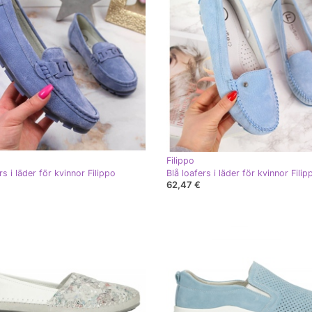
Filippo
rs i läder för kvinnor Filippo
Blå loafers i läder för kvinnor Filip
62,47 €