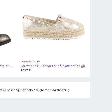
Forever Folie
Forever Folie Snygga stövlar med jets brun gul
Forever Folie Espadriller på plattformen gul
17,12 €
aktiva priser. Njut av bekvämligheten med shopping.