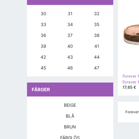
30
31
32
33
34
35
36
37
38
39
40
41
42
43
44
45
46
47
Forever F
Forever F
17,65 €
FÄRGER
BEIGE
Forever
BLÅ
BRUN
FÄRGLÖS