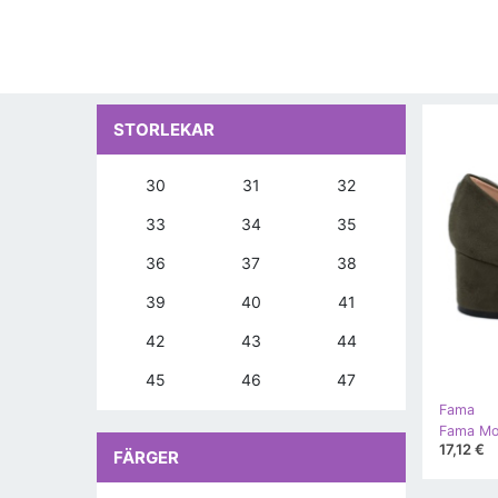
STORLEKAR
30
31
32
33
34
35
36
37
38
39
40
41
42
43
44
45
46
47
Fama
Fama Mo
17,12 €
FÄRGER