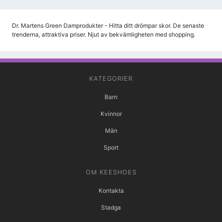
Dr. Martens Green Damprodukter - Hitta ditt drömpar skor. De senaste
trenderna, attraktiva priser. Njut av bekvämligheten med shopping.
KATEGORIER
Barn
Kvinnor
Män
Sport
OM KEESHOES
Kontakta
Stadga