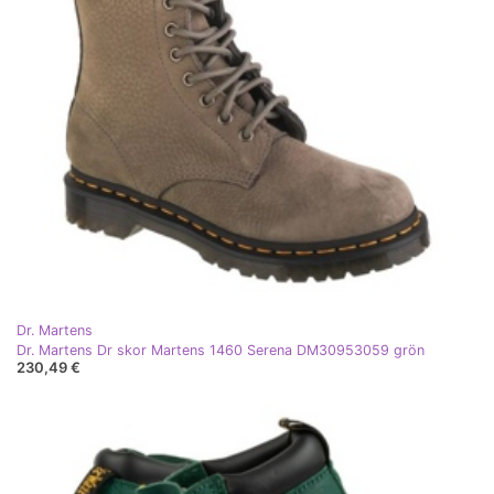
Dr. Martens
Dr. Martens Dr skor Martens 1460 Serena DM30953059 grön
230,49 €