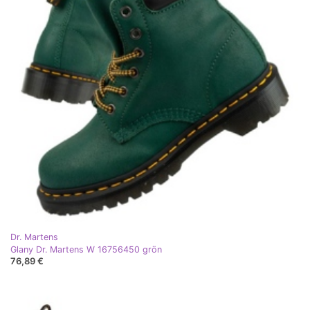
Dr. Martens
Glany Dr. Martens W 16756450 grön
76,89 €