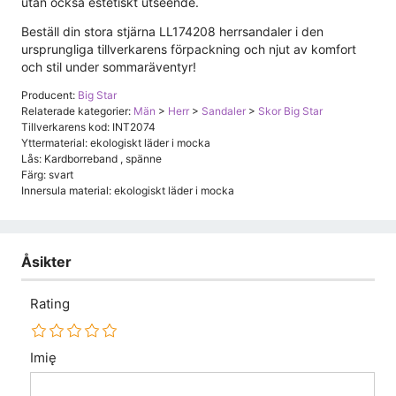
utan också estetiskt utseende.
Beställ din stora stjärna LL174208 herrsandaler i den
ursprungliga tillverkarens förpackning och njut av komfort
och stil under sommaräventyr!
Producent:
Big Star
Relaterade kategorier:
Män
>
Herr
>
Sandaler
>
Skor Big Star
Tillverkarens kod: INT2074
Yttermaterial: ekologiskt läder i mocka
Lås: Kardborreband , spänne
Färg: svart
Innersula material: ekologiskt läder i mocka
Åsikter
Rating
Imię