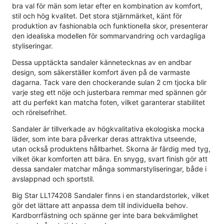
bra val för män som letar efter en kombination av komfort,
stil och hög kvalitet. Det stora stjärnmärket, känt för
produktion av fashionabla och funktionella skor, presenterar
den idealiska modellen för sommarvandring och vardagliga
styliseringar.
Dessa upptäckta sandaler kännetecknas av en andbar
design, som säkerställer komfort även på de varmaste
dagarna. Tack vare den chockerande sulan 2 cm tjocka blir
varje steg ett nöje och justerbara remmar med spännen gör
att du perfekt kan matcha foten, vilket garanterar stabilitet
och rörelsefrihet.
Sandaler är tillverkade av högkvalitativa ekologiska mocka
läder, som inte bara påverkar deras attraktiva utseende,
utan också produktens hållbarhet. Skorna är färdig med tyg,
vilket ökar komforten att bära. En snygg, svart finish gör att
dessa sandaler matchar många sommarstyliseringar, både i
avslappnad och sportstil.
Big Star LL174208 Sandaler finns i en standardstorlek, vilket
gör det lättare att anpassa dem till individuella behov.
Kardborrfästning och spänne ger inte bara bekvämlighet