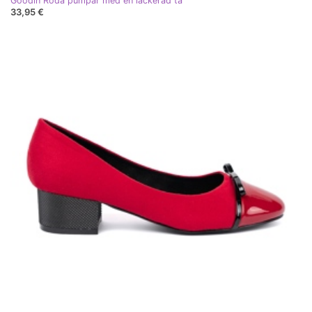
Goodin Röda pumpar med en lackerad tå
33,95 €