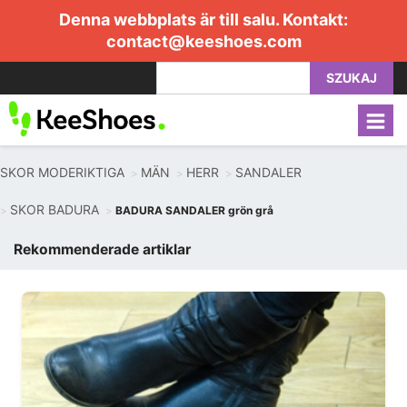
Denna webbplats är till salu. Kontakt:
contact@keeshoes.com
SZUKAJ
SKOR MODERIKTIGA
MÄN
HERR
SANDALER
SKOR BADURA
BADURA SANDALER grön grå
Rekommenderade artiklar