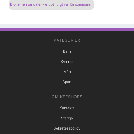
B.one herrsandaler - ett pålitligt val för sommaren
KATEGORIER
Barn
Kvinnor
Män
Sport
OM KEESHOES
Kontakta
Stadga
Sekretesspolicy