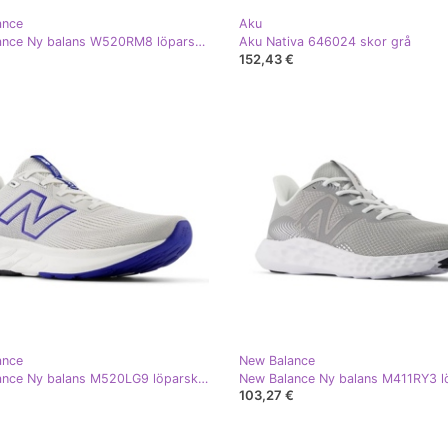
ance
Aku
New Balance Ny balans W520RM8 löparskor grå
Aku Nativa 646024 skor grå
152,43 €
ance
New Balance
New Balance Ny balans M520LG9 löparskor grå
103,27 €