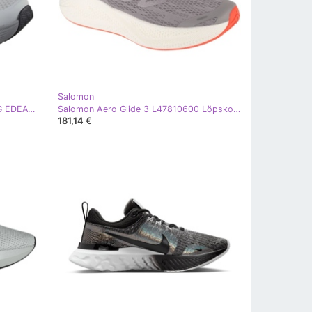
Salomon
Löpskor Skechers Max CUDIONING EDEAVOR 220613 SPEL grå
Salomon Aero Glide 3 L47810600 Löpskor grå
181,14 €