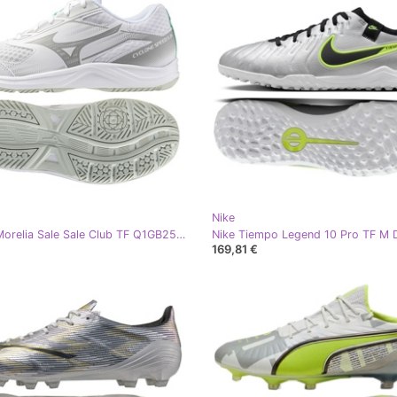
Nike
Mizuno Morelia Sale Sale Club TF Q1GB251621 grå
169,81 €