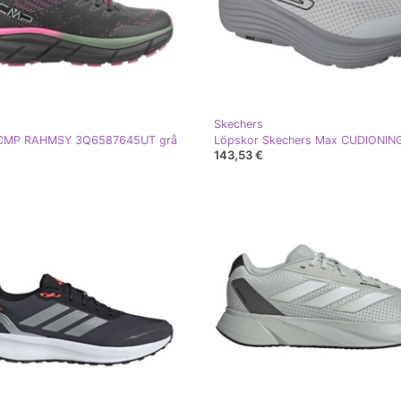
Skechers
 CMP RAHMSY 3Q6587645UT grå
143,53 €