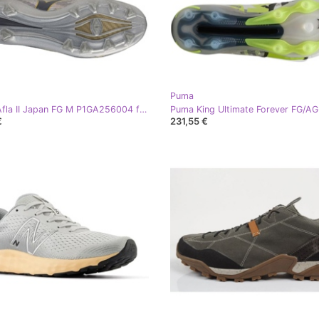
Puma
Mizuno Afla II Japan FG M P1GA256004 fotbollsskor grå
€
231,55 €