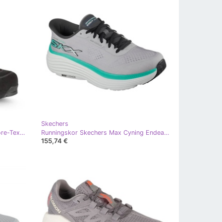
Skechers
Aku Trekking Shoes Trekker L.3 Gore-Tex [977W491] grå
Runningskor Skechers Max Cyning Endeavour - Exciton 220611 -Ltgy grå
155,74 €