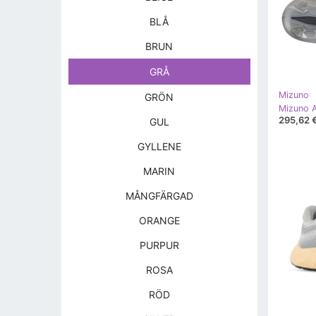
BLÅ
BRUN
GRÅ
Mizuno
GRÖN
295,62 
GUL
GYLLENE
MARIN
MÅNGFÄRGAD
ORANGE
PURPUR
ROSA
RÖD