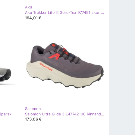
Aku
Aku Trekker Lite III Gore-Tex 977491 skor grå
194,01 €
Salomon
New Balance Ny balans M411RY3 löparskor grå
Salomon Ultra Glide 3 L47742100 Rinnande skor grå
173,06 €