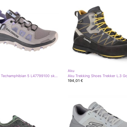
Aku
Salomon Techamphibian 5 L47799100 skor grå
194,01 €