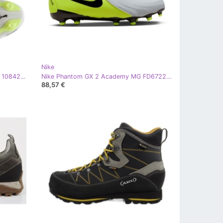
Nike
Puma King Ultimate Forever FG/AG 108426-01 Fotbollskor grå
Nike Phantom GX 2 Academy MG FD6722-003 fotbollsskor grå
88,57 €