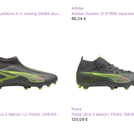
Adidas
Adidas runfalcon 5 tr running ji4084 skor grå
Adidas Duramo Sl IF7866 löparsko
86,24 €
Puma
Puma Ultra 5 Match+ LL FG/AG J108163 03 Fotbollsskor grå
125,09 €