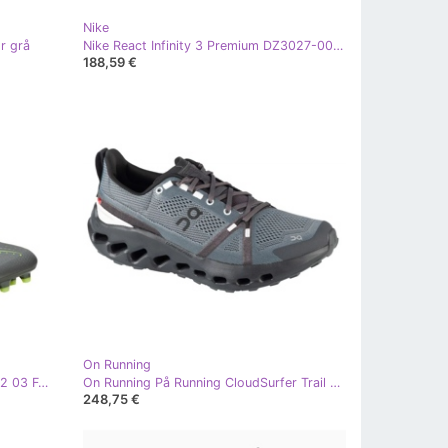
Nike
r grå
Nike React Infinity 3 Premium DZ3027-001 Löpskor grå
188,59 €
On Running
Puma Ultra 5 Match+ FG/AG 108162 03 Fotbollsskor grå
On Running På Running CloudSurfer Trail 3Me10110264 DK.Grey grå
248,75 €