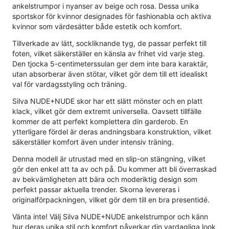
ankelstrumpor i nyanser av beige och rosa. Dessa unika
sportskor för kvinnor designades för fashionabla och aktiva
kvinnor som värdesätter både estetik och komfort.
Tillverkade av lätt, sockliknande tyg, de passar perfekt till
foten, vilket säkerställer en känsla av frihet vid varje steg.
Den tjocka 5-centimeterssulan ger dem inte bara karaktär,
utan absorberar även stötar, vilket gör dem till ett idealiskt
val för vardagsstyling och träning.
Silva NUDE+NUDE skor har ett slätt mönster och en platt
klack, vilket gör dem extremt universella. Oavsett tillfälle
kommer de att perfekt komplettera din garderob. En
ytterligare fördel är deras andningsbara konstruktion, vilket
säkerställer komfort även under intensiv träning.
Denna modell är utrustad med en slip-on stängning, vilket
gör den enkel att ta av och på. Du kommer att bli överraskad
av bekvämligheten att bära och moderiktig design som
perfekt passar aktuella trender. Skorna levereras i
originalförpackningen, vilket gör dem till en bra presentidé.
Vänta inte! Välj Silva NUDE+NUDE ankelstrumpor och känn
hur deras unika stil och komfort påverkar din vardagliga look