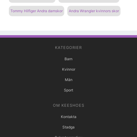
Tommy Hilfiger Andra damskor
Andra Wrangler kvinnors skor
KATEGORIER
Barn
Kvinnor
Män
Sport
OM KEESHOES
Kontakta
Stadga