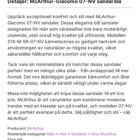
Detaljer: McArthur-Giacomo 07-NV sandal blå
Upptäck exceptionell komfort och stil med McArthur-
Giacomo 07-NV sandaler. Dessa eleganta blå sandaler
designades för män som värdesätter inte bara moderiktigt
utseende, utan också hög kvalitet på utförande. Modellen
S16-M-SR-07-NV kännetecknas av gediget hantverk och
användningen av naturläder av högsta kvalitet, vilket
säkerställer hållbarhet och komfort vid varje steg.
Tack vare sin minimalistiska stil matchar dessa sandaler
perfekt med en mängd olika stilar - från avslappnad till mer
formell. Det inre lädinlägget garanterar bärkomfort och låter
fötterna andas, vilket är särskilt viktigt under varma dagar.
Missa inte möjligheten att köpa dessa sandaler till ett bra
pris. McArthur är ett varumärke som kombinerar moderna
trender med en klassisk syn på kvalitet, och modellen 07-NV
är ett perfekt exempel på detta. Välj pålitlighet och stil – välj
McArthur!
Producent:
McArthur
Relaterade kategorier:
Män
>
Herr
>
Sandaler
>
Skor McArthur
Färg: blå