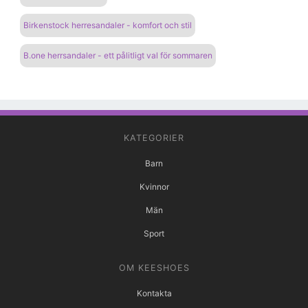
Birkenstock herresandaler - komfort och stil
B.one herrsandaler - ett pålitligt val för sommaren
KATEGORIER
Barn
Kvinnor
Män
Sport
OM KEESHOES
Kontakta