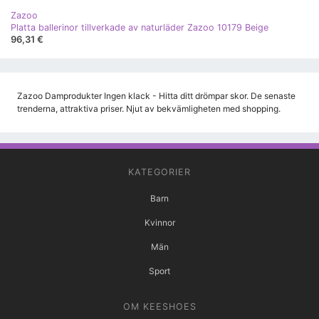
Zazoo
Platta ballerinor tillverkade av naturläder Zazoo 10179 Beige
96,31 €
Zazoo Damprodukter Ingen klack - Hitta ditt drömpar skor. De senaste
trenderna, attraktiva priser. Njut av bekvämligheten med shopping.
KATEGORIER
Barn
Kvinnor
Män
Sport
OM KEESHOES