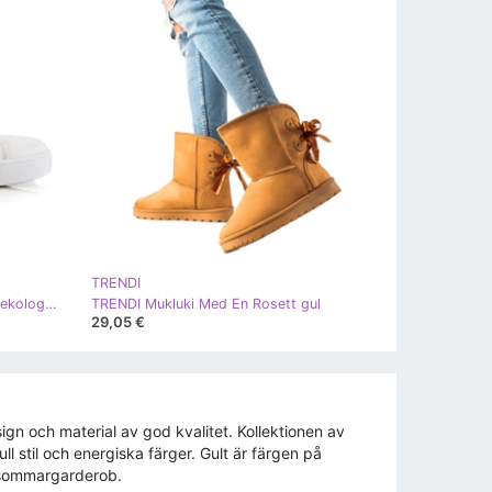
TRENDI
TRENDI Lätta sportskor gjorda av ekologiskt läder vit gul
TRENDI Mukluki Med En Rosett gul
29,05 €
gn och material av god kvalitet. Kollektionen av
l stil och energiska färger. Gult är färgen på
h sommargarderob.