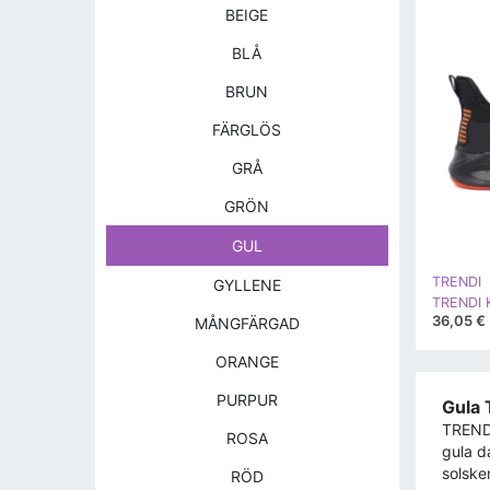
BEIGE
BLÅ
BRUN
FÄRGLÖS
GRÅ
GRÖN
GUL
TRENDI
GYLLENE
TRENDI K
36,05 €
MÅNGFÄRGAD
ORANGE
PURPUR
Gula 
TRENDI
ROSA
gula d
solske
RÖD