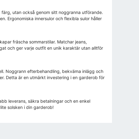
a färg, utan också genom sitt noggranna utförande.
n. Ergonomiska innersulor och flexibla sulor håller
skapar fräscha sommarstilar. Matchar jeans,
t och ger varje outfit en unik karaktär utan alltför
onell. Noggrann efterbehandling, bekväma inlägg och
r. Detta är en utmärkt investering i en garderob för
b leverans, säkra betalningar och en enkel
lite solsken i din garderob!