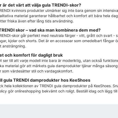
r är det värt att välja gula TRENDI-skor?
RENDI kvinnors produkter utmärker sig inte bara genom sin intensiv
litativa material garanterar hållbarhet och komfort att bära hela dage
tter friska även efter lång tids användning.
TRENDI skor – vad ska man kombinera dem med?
RENDI-skor går perfekt med neutrala färger - vitt, grått och svart - 
ngar, kjolar och shorts. Det är en accessoar som omedelbart fångar öga
 ansträngning.
tet och komfort för dagligt bruk
 ser till att varje modell inte bara är moderiktig, utan också funkti
arka material gör att märkets gula damprodukter tjänar många säsonge
r som värdesätter stil och vardagskomfort.
ll gula TRENDI damprodukter hos KeeShoes
k hela kollektionen av TRENDI gula damprodukter på KeeShoes. Snab
licy gör onlineshopping bekvämt och roligt. Beställ idag och lägg till 