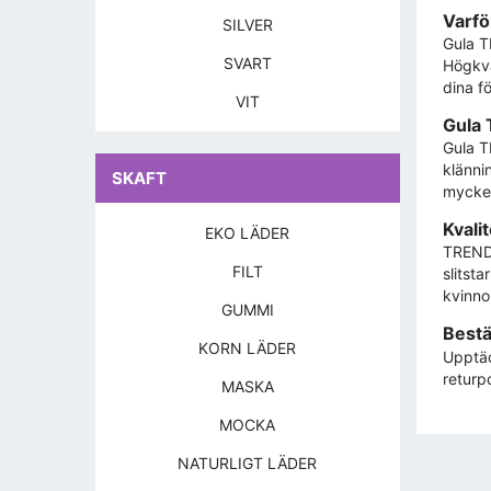
Varfö
SILVER
Gula T
SVART
Högkva
dina fö
VIT
Gula 
Gula T
klänni
SKAFT
mycket
Kvali
EKO LÄDER
TRENDI
FILT
slitst
kvinno
GUMMI
Bestä
KORN LÄDER
Upptäc
returpo
MASKA
MOCKA
NATURLIGT LÄDER