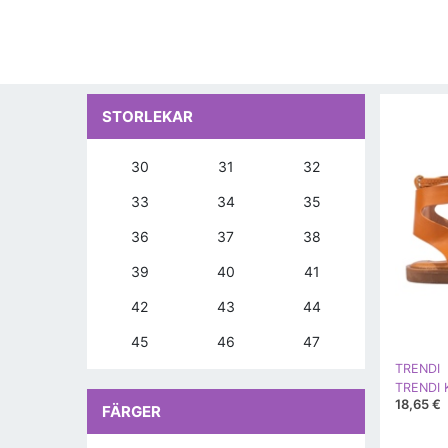
STORLEKAR
30
31
32
33
34
35
36
37
38
39
40
41
42
43
44
45
46
47
TRENDI
TRENDI K
18,65 €
FÄRGER