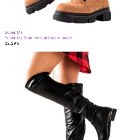
Super Me
Super Me Brun mockafångare beige
32,29 €