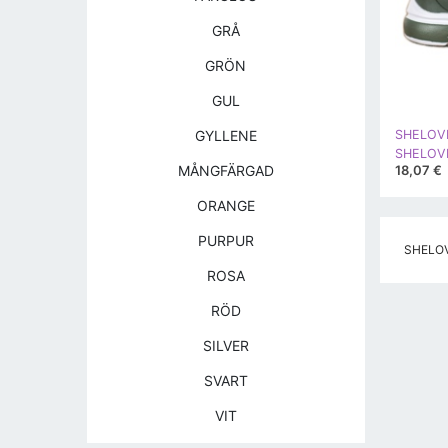
GRÅ
GRÖN
GUL
GYLLENE
SHELOV
SHELOVET
18,07 €
MÅNGFÄRGAD
ORANGE
PURPUR
SHELOVE
ROSA
RÖD
SILVER
SVART
VIT