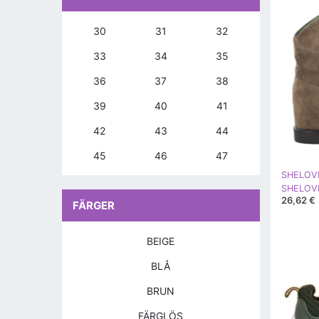
30
31
32
33
34
35
36
37
38
39
40
41
42
43
44
45
46
47
SHELOV
26,62 €
FÄRGER
BEIGE
BLÅ
BRUN
FÄRGLÖS