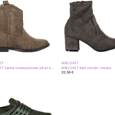
ET
SHELOVET
SHELOVET Varma cowboystövlar på en kil kaki grön
SHELOVET Kaki stövlar i mocka
22,36 €