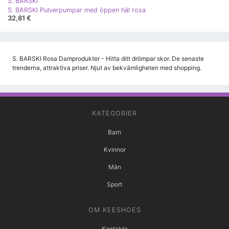
S. BARSKI
S. BARSKI Pulverpumpar med öppen häl rosa
32,81 €
S. BARSKI Rosa Damprodukter - Hitta ditt drömpar skor. De senaste
trenderna, attraktiva priser. Njut av bekvämligheten med shopping.
KATEGORIER
Barn
Kvinnor
Män
Sport
OM KEESHOES
Kontakta