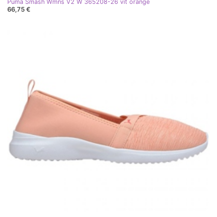
Puma Smash Wmns V2 W 365208-26 vit orange
66,75 €