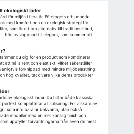
t ekologiskt läder
ård för miljön i flera år. Företagets erbjudande
ook med komfort och en ekologisk strategi för
a, som är ett bra alternativ till traditionell hud,
r - från avslappnad till elegant, som kommer att
er?
bestämmer du dig för en produkt som kombinerar
 att hålla rent och elastiskt, vilket säkerställer
anligtvis förknippad med mindre miljöbelastning
och hög kvalitet, tack vare vilka deras produkter
äder
ade av ekologiskt läder. Du hittar både klassiska
erfekt kompletterar all stilisering. För älskare av
ign, som inte bara är bekväma, utan också
erade modeller med en mer känslig finish och
r som uppfyller förväntningarna från även de mest