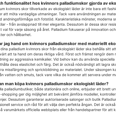
och funktionalitet hos kvinnors palladiumskor gjorda av eko
um kvinnors skor tillverkade av ekologiskt läder är inte bara ett fashi
 att möta vardagliga utmaningar. Tack vare användningen av materi
d andningsförmåga och fotstöd. Karakteristiska mönster, moderna snit
tilar - från avslappnad till mer eleganta. Dessutom är dessa skor resi
t val för varje säsong på året. Palladium fokuserar på innovation oc
ter och hållbarhet.
ar jag hand om kvinnors palladiumskor med materiellt eko
 dina palladium kvinnors skor från ekologiskt läder ska behålla sitt a
 värt att ta hand om deras riktiga vård. Först och främst rengör dem
ning av aggressiva kemikalier. Vid behov kan du använda speciella me
hålla dess elasticitet och färg. Det är också nödvändigt att lagra skor 
dra missfärgning och sprickbildning av materialet. Under säsongen
rån vatten och smuts, tack vare vilka de kommer att servera under 
an man köpa kvinnors palladiumskor ekologiskt läder?
lla palladiumbutiker, både stationära och online, erbjuder ett brett ur
 -shopping ger dig möjlighet att bekvämt jämföra modeller, kontrollera
jer. Dessutom garanterar auktoriserade salonger och butik Palladium 
sionell service och råd för att välja den perfekta ångan. Det är också 
å varumärkets officiella webbplats eller från handelspartner för att kö