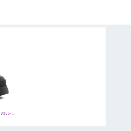
Palladium Revolt Sport Ranger W 98355-001-M skor svart