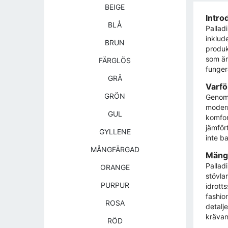
BEIGE
Intro
BLÅ
Palladi
inklud
BRUN
produkt
som är
FÄRGLÖS
fungera
GRÅ
Varfö
GRÖN
Genom 
modern 
GUL
komfor
jämför
GYLLENE
inte ba
MÅNGFÄRGAD
Mängd
Pallad
ORANGE
stövla
PURPUR
idrott
fashio
ROSA
detalj
krävan
RÖD