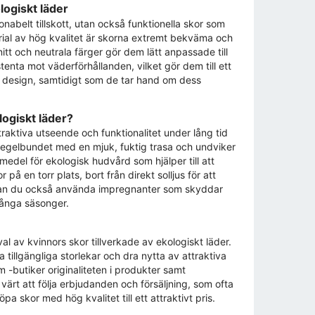
logiskt läder
onabelt tillskott, utan också funktionella skor som
al av hög kvalitet är skorna extremt bekväma och
t och neutrala färger gör dem lätt anpassade till
stenta mot väderförhållanden, vilket gör dem till ett
h design, samtidigt som de tar hand om dess
logiskt läder?
ttraktiva utseende och funktionalitet under lång tid
 regelbundet med en mjuk, fuktig trasa och undviker
del för ekologisk hudvård som hjälper till att
på en torr plats, bort från direkt solljus för att
 kan du också använda impregnanter som skyddar
många säsonger.
val av kvinnors skor tillverkade av ekologiskt läder.
 tillgängliga storlekar och dra nytta av attraktiva
-butiker originaliteten i produkter samt
värt att följa erbjudanden och försäljning, som ofta
pa skor med hög kvalitet till ett attraktivt pris.