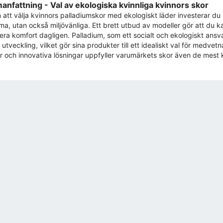
nfattning - Val av ekologiska kvinnliga kvinnors skor
att välja kvinnors palladiumskor med ekologiskt läder investerar du 
a, utan också miljövänliga. Ett brett utbud av modeller gör att du kan
era komfort dagligen. Palladium, som ett socialt och ekologiskt ansva
r utveckling, vilket gör sina produkter till ett idealiskt val för me
er och innovativa lösningar uppfyller varumärkets skor även de mes