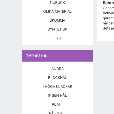
Samma
NUBUCK
Genom 
OLIKA MATERIAL
bekväm
garant
SKUMMA
hållba
detalj
SYNTETISK
TYG
TYP AV HÄL
ANDRA
BLOCKHÄL
I HÖGA KLACKAR
INGEN HÄL
PLATT
PÅ EN KIL