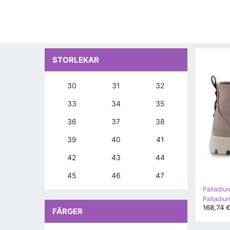
STORLEKAR
30
31
32
33
34
35
36
37
38
39
40
41
42
43
44
45
46
47
Palladiu
168,74 
FÄRGER