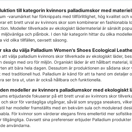
duktion till kategorin kvinnors palladiumskor med materiell
um -varumärket har förknippats med tillförlitlighet, hög kvalitet och v
erar ett brett urval av kvinnors skor som kombinerar en fashionabla l
ion. Modeller tillverkade av ekologiskt lädermaterial är särskilt populär
 miljövänliga och plånbok. I den här kategorin hittar du olika modelle
 vid olika tillfällen, oavsett säsong.
r ska du välja Palladium Women's Shoes Ecological Leath
att välja palladium kvinnors skor tillverkade av ekologiskt läder, 
design med oro för miljön. Organiskt läder är ett hållbart material, lätt
ten att bära hela dagen. Dessutom är produktionen av sådana skor v
t med traditionell hud. Palladium är känd för att ta hand om detaljer 
ra ser bra ut, utan är också hållbara och funktionella.
en modeller av kvinnors palladiumskor med ekologiskt l
iums erbjudande fokuserar på ett brett urval av kvinnors skor tillverk
r och skor för vardagliga utgångar, såväl som snygga sneakers, vilket p
sstil har modeller framställts med en bekväm sula och modulerad des
nabla. För kvinnor som värderar elegans finns emellertid mer sofistik
er tillgängliga. Oavsett sina preferenser erbjuder Palladium produkte
de användarna.