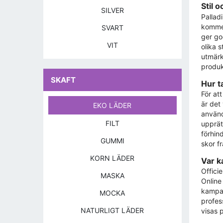
Stil 
SILVER
Palladi
kommer
SVART
ger go
VIT
olika s
utmärk
produk
SKAFT
Hur t
För att
är det
EKO LÄDER
använd
FILT
upprätt
förhin
GUMMI
skor f
KORN LÄDER
Var k
Officie
MASKA
Online
kampan
MOCKA
profes
NATURLIGT LÄDER
visas p