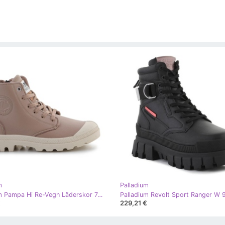
m
Palladium
Palladium Pampa Hi Re-Vegn Läderskor 74378-284-M beige
€
229,21 €