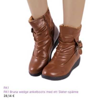
PA1
PA1 Bruna wedge ankelboots med ett Slater-spänne
28,14 €