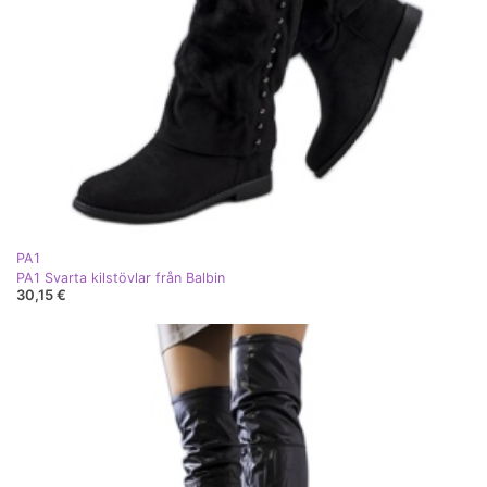
PA1
PA1 Svarta kilstövlar från Balbin
30,15 €