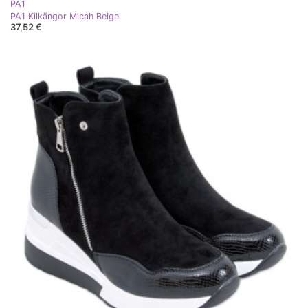
PA1
PA1 Kilkängor Micah Beige
37,52 €