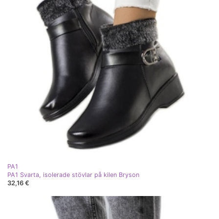
PA1
PA1 Svarta, isolerade stövlar på kilen Bryson
32,16 €