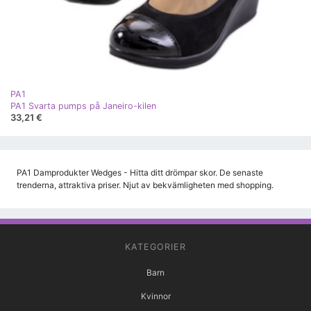
PA1
PA1 Svarta pumps på Janeiro-kilen
33,21 €
PA1 Damprodukter Wedges - Hitta ditt drömpar skor. De senaste
trenderna, attraktiva priser. Njut av bekvämligheten med shopping.
KATEGORIER
Barn
Kvinnor