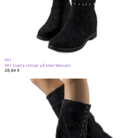
PA1
PA1 Svarta stövlar på kilen Mercato
28,84 €