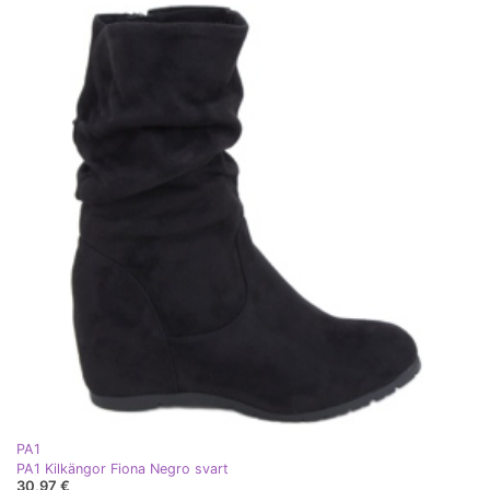
PA1
PA1 Kilkängor Fiona Negro svart
30,97 €