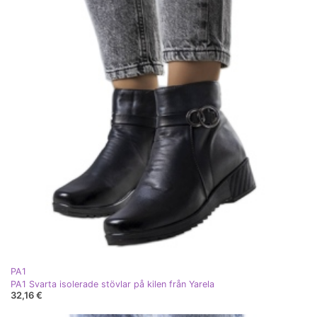
PA1
PA1 Svarta isolerade stövlar på kilen från Yarela
32,16 €