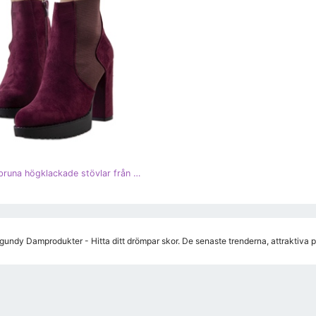
PA1 Rödbruna högklackade stövlar från Macie rödvin mångfärgad
gundy Damprodukter - Hitta ditt drömpar skor. De senaste trenderna, attraktiva 