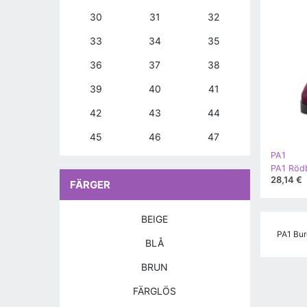
30
31
32
33
34
35
36
37
38
39
40
41
42
43
44
45
46
47
PA1
28,14 €
FÄRGER
BEIGE
PA1 Bur
BLÅ
BRUN
FÄRGLÖS