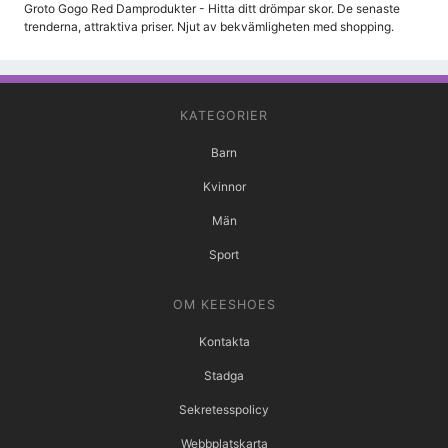
Groto Gogo Red Damprodukter - Hitta ditt drömpar skor. De senaste
trenderna, attraktiva priser. Njut av bekvämligheten med shopping.
KATEGORIER
Barn
Kvinnor
Män
Sport
OM KEESHOES
Kontakta
Stadga
Sekretesspolicy
Webbplatskarta