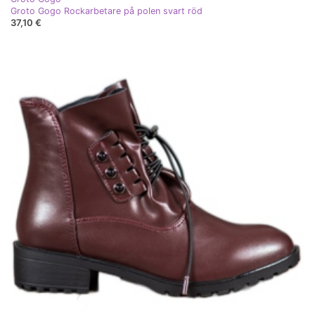
Groto Gogo Rockarbetare på polen svart röd
37,10 €