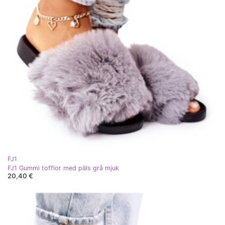
FJ1
FJ1 Gummi tofflor med päls grå mjuk
20,40 €