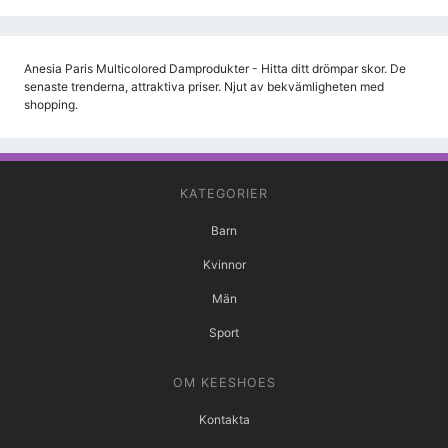
Anesia Paris Multicolored Damprodukter - Hitta ditt drömpar skor. De
senaste trenderna, attraktiva priser. Njut av bekvämligheten med
shopping.
KATEGORIER
Barn
Kvinnor
Män
Sport
OM KEESHOES
Kontakta