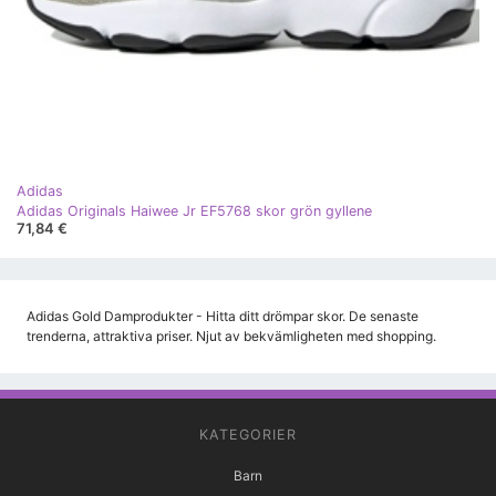
Adidas
Adidas Originals Haiwee Jr EF5768 skor grön gyllene
71,84 €
Adidas Gold Damprodukter - Hitta ditt drömpar skor. De senaste
trenderna, attraktiva priser. Njut av bekvämligheten med shopping.
KATEGORIER
Barn