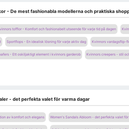
kor - De mest fashionabla modellerna och praktiska shopp
vinnors tofflor - Komfort och fashionabelt utseende för varje tid på dagen
Kvin
t
Sportflops - En idealisk lösning för varje aktiv dag
Kvinnors vardagsflip-fl
oafers - Ett oskiljaktigt element i kvinnors garderob
Kvinnors creepers - stil oc
ler - det perfekta valet för varma dagar
tion av komfort och elegans
Women's Sandals Abloom - det perfekta valet fö