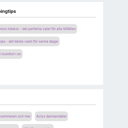
ingtips
nors träskor - det perfekta valet för alla tillfällen
ops - det bästa valet för varma dagar
h komfort i en
r sommaren och mer
Aclys damsandaler