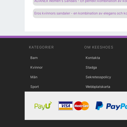
ADANEX Women's Sandals - En perfekt kombination av kom
Eros kvinnors sandaler - en kombination av elegans och k
KATEGORIER
OM KEESHOES
Barn
Kontakta
Kvinnor
Stadga
Män
Sekretesspolicy
Sport
Webbplatskarta