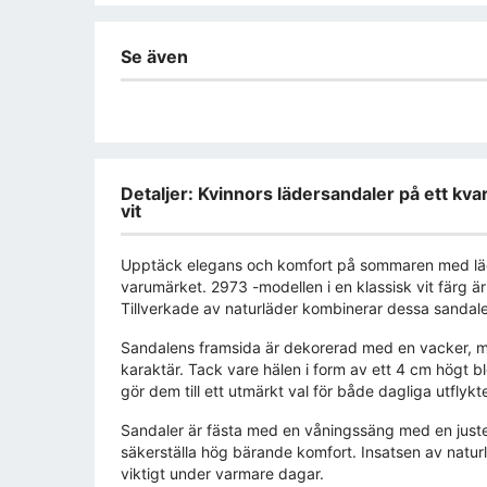
Se även
Detaljer: Kvinnors lädersandaler på ett k
vit
Upptäck elegans och komfort på sommaren med läde
varumärket. 2973 -modellen i en klassisk vit färg är
Tillverkade av naturläder kombinerar dessa sandaler 
Sandalens framsida är dekorerad med en vacker, m
karaktär. Tack vare hälen i form av ett 4 cm högt blo
gör dem till ett utmärkt val för både dagliga utflykter
Sandaler är fästa med en våningssäng med en justerb
säkerställa hög bärande komfort. Insatsen av naturlä
viktigt under varmare dagar.