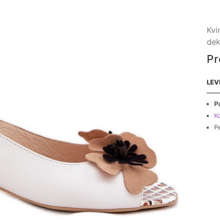
Kvi
dek
Pr
LEV
P
Ko
P