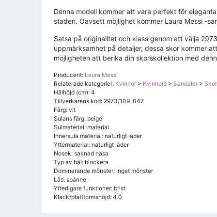
Denna modell kommer att vara perfekt för eleganta f
staden. Oavsett möjlighet kommer Laura Messi -sanda
Satsa på originalitet och klass genom att välja 29
uppmärksamhet på detaljer, dessa skor kommer att v
möjligheten att berika din skorskollektion med denn
Producent:
Laura Messi
Relaterade kategorier:
Kvinnor
>
Kvinnors
>
Sandaler
>
Skor
Hälhöjd (cm): 4
Tillverkarens kod: 2973/109-047
Färg: vit
Sulans färg: beige
Sulmaterial: material
Innersula material: naturligt läder
Yttermaterial: naturligt läder
Nosek: saknad näsa
Typ av häl: blockera
Dominerande mönster: inget mönster
Lås: spänne
Ytterligare funktioner: brist
Klack/plattformshöjd: 4.0