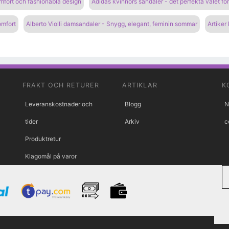
fort och fashionabla design
Adidas kvinnors sandaler - det perfekta valet f
omfort
Alberto Violli damsandaler - Snygg, elegant, feminin sommar
Artiker
FRAKT OCH RETURER
ARTIKLAR
K
Leveranskostnader och
Blogg
N
tider
Arkiv
c
Produktretur
Klagomål på varor