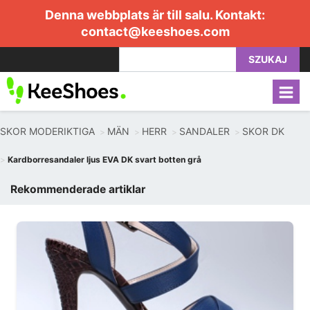
Denna webbplats är till salu. Kontakt:
contact@keeshoes.com
SZUKAJ
SKOR MODERIKTIGA
MÄN
HERR
SANDALER
SKOR DK
Kardborresandaler ljus EVA DK svart botten grå
Rekommenderade artiklar