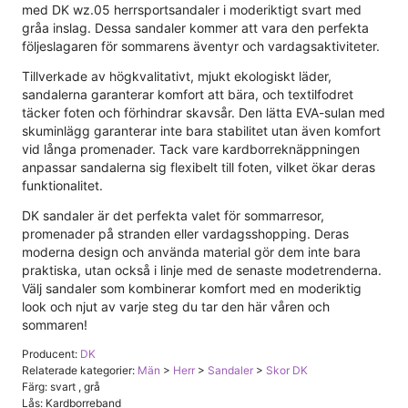
med DK wz.05 herrsportsandaler i moderiktigt svart med
gråa inslag. Dessa sandaler kommer att vara den perfekta
följeslagaren för sommarens äventyr och vardagsaktiviteter.
Tillverkade av högkvalitativt, mjukt ekologiskt läder,
sandalerna garanterar komfort att bära, och textilfodret
täcker foten och förhindrar skavsår. Den lätta EVA-sulan med
skuminlägg garanterar inte bara stabilitet utan även komfort
vid långa promenader. Tack vare kardborreknäppningen
anpassar sandalerna sig flexibelt till foten, vilket ökar deras
funktionalitet.
DK sandaler är det perfekta valet för sommarresor,
promenader på stranden eller vardagsshopping. Deras
moderna design och använda material gör dem inte bara
praktiska, utan också i linje med de senaste modetrenderna.
Välj sandaler som kombinerar komfort med en moderiktig
look och njut av varje steg du tar den här våren och
sommaren!
Producent:
DK
Relaterade kategorier:
Män
>
Herr
>
Sandaler
>
Skor DK
Färg: svart , grå
Lås: Kardborreband