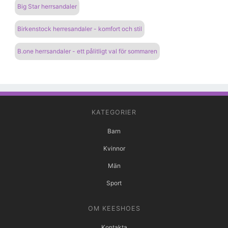
Big Star herrsandaler
Birkenstock herresandaler - komfort och stil
B.one herrsandaler - ett pålitligt val för sommaren
KATEGORIER
Barn
Kvinnor
Män
Sport
OM KEESHOES
Kontakta