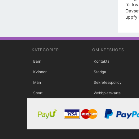
för kv
Oavset
uppfyl
KATEGORIER
OM KEESHOES
Barn
Kontakta
Kvinnor
Stadga
Män
Sekretesspolicy
Sport
Webbplatskarta