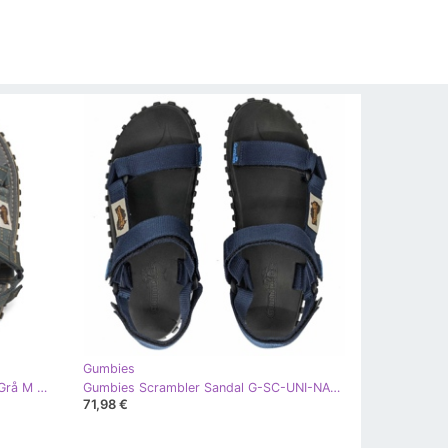
Gumbies
Gumbies Tracker Racker Sandaler Grå M GU-SATRA013 sandaler
Gumbies Scrambler Sandal G-SC-UNI-NAVY blå
71,98 €