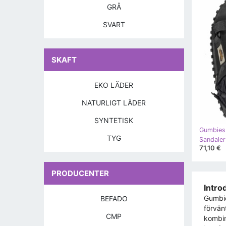
GRÅ
SVART
SKAFT
EKO LÄDER
NATURLIGT LÄDER
SYNTETISK
Gumbies
TYG
71,10 €
PRODUCENTER
Intro
Gumbie
BEFADO
förvän
CMP
kombin