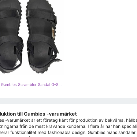
Sandaler Gumbies Scrambler Sandal G-SC-UNI-BLACK svart
duktion till Gumbies -varumärket
s -varumärket är ett företag känt för produktion av bekväma, hållb
tningarna från de mest krävande kunderna. I flera år har han speciali
erar funktionalitet med fashionabla design. Gumbies mäns sandaler är