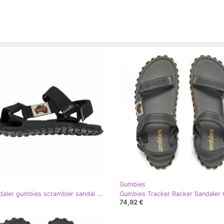
Gumbies
Herr sandaler gumbies scrambler sandal g-sc-uni-svart
74,92 €