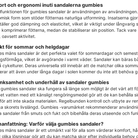
rt och ergonomi inuti sandalerna gumbies
funktionen för gumbies sandaler är användningen av användningen.
misk form som stöder fötternas naturliga utformning. Insatserna gjor
täller god dämpning och elasticitet, vilket är viktigt under långvarig
e komprimerar fötterna, medan de stabiliserar sin position. Tack vare
 oavsett aktivitet.
kt för sommar och helgdagar
s mäns sandaler är det perfekta valet för sommardagar och semesterr
gsförmåga, vilket är avgörande i varmt väder. Sandaler kan bäras 
å cykelturer. Deras universella stil innebär att de matchar olika somm
erar att även under långa dagar i solen kommer du inte att behöva g
ksamhet och underhåll av sandaler gumbies
t gumbies sandaler ska fungera så länge som möjligt är det värt att f
met vatten med ett känsligt rengöringsmedel gör att de kan behålla sin
s för att inte skada materialen. Regelbunden kontroll och utbyte av r
ga skorets livslängd. Gumbies -varumärket rekommenderar användning 
 sandaler från smuts och fukt och bibehålla deras utseende och funkt
nfattning: Varför välja gumbies sandaler?
s mäns sandaler är ett utmärkt val för alla som värderar komfort, hål
olika lösningar gör att du kan matcha skor efter individuella behov 