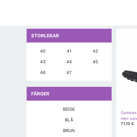
STORLEKAR
40
41
42
43
44
45
46
47
FÄRGER
BEIGE
Gumbies
BLÅ
71,10 €
BRUN