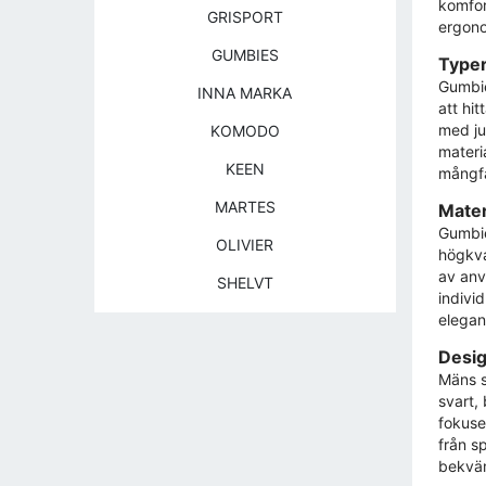
komfor
GRISPORT
ergono
GUMBIES
Typer
Gumbie
INNA MARKA
att hi
med ju
KOMODO
materia
KEEN
mångfal
MARTES
Mater
Gumbie
OLIVIER
högkva
av anv
SHELVT
indivi
elegan
Desig
Mäns s
svart,
fokuser
från s
bekväm