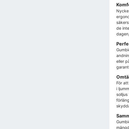
Komfo
Nyckel
ergono
säkers
de int
dagen,
Perfe
Gumbie
andnin
eller p
garant
Omtän
För at
i ljum
sollju
förlän
skydda
Samma
Gumbie
mängd 