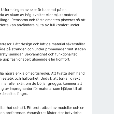
 Utformningen av skor är baserad på en
da av skum av hög kvalitet eller mjukt material
 slitage. Remsorna och fästelementen placeras så att
 detta kan användare njuta av full komfort under
esor. Lätt design och luftiga material säkerställer
både på stranden och under promenader runt staden
arstyliseringar. Bekvämlighet och funktionalitet
e upp fashionabelt utseende eller komfort.
ölja några enkla omsorgsregler. Att tvätta dem hand
 estetik och hållbarhet. Undvik att torka i direkt
emmar eller skär, om de börjar gnugga, kommer att
av impregnanter för material som hjälper till att
ionalitet längre.
lbarhet och stil. Ett brett utbud av modeller och en
och preferenser. Varumärket fäster stor betydelse