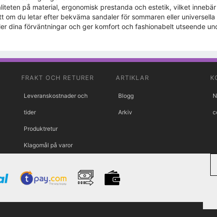
aliteten på material, ergonomisk prestanda och estetik, vilket innebär 
t om du letar efter bekväma sandaler för sommaren eller universella
ler dina förväntningar och ger komfort och fashionabelt utseende un
FRAKT OCH RETURER
ARTIKLAR
K
Leveranskostnader och
Blogg
N
tider
Arkiv
c
Produktretur
Klagomål på varor