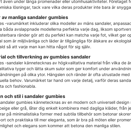
t även under långa promenader eller utomhusaktiviteter. Företaget f
miska lösningar, tack vare vilka deras produkter inte bara är snygga,
 av manliga sandaler gumbies
s -varumärket inkluderar olika modeller av mäns sandaler, anpassade 
tta båda avslappnade modellerna perfekta varje dag, liksom sportver
sterbara ränder gör att du perfekt kan matcha varje fot, vilket ger op
l som är miljövänliga och läder är tillgängliga för älskare av ekologi
d så att varje man kan hitta något för sig själv.
ial och tillverkning av gumbies sandaler
s -sandaler kännetecknas av högkvalitativa material från vilka de är
litativa tyger och lätta skum sulor som ger komfort under användning
ändningen på olika ytor. Hängslen och ränder är ofta utrustade med jus
duella behov. Varumärket tar hand om varje detalj, varför deras sandal
ta och fashionabla.
n och stil i sandaler gumbies
andaler gumbies kännetecknas av en modern och universell design som
 beige eller grå, låter dig enkelt kombinera med dagliga kläder, från 
ar på minimalistiska former med subtila tillbehör som betonar skorens 
port och praktiska till mer eleganta, som är bra på möten eller prom
lighet och elegans som kommer att betona den manliga stilen.