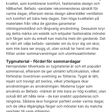
kvalitet, som kombinerar komfort, fashionabla design och
hållbarhet. Befado -sandaler rekommenderas särskilt för
varma dagar, eftersom deras design säkerställer ventilation
och komfort att bära hela dagen. Den höga kvaliteten på
materialen från vilka de gjordes garanterar
nötningsmotstånd och långvarig användning. Dessutom bryr
sig detta märke om estetik och erbjuder fashionabla mönster
och färger som du enkelt kan matcha med din garderob. Det
är värt att välja befado -sandaler om du bryr dig om skor,
som inte bara ser snygg ut, utan också tar hand om dina
fötter under sommarvandringar och utomhusaktiviteter.
Tygmaterial - Fördel för sommardagar
Herrsandaler tillverkade av tygmaterial är och ett populärt
sommarval, eftersom de ger utmärkt luftcirkulation, vilket
förhindrar överdriven svettning av fötterna. Tyget är lätt,
mjukt och trevligt att beröra, vilket ytterligare ökar
användningen av användningen. Moderna tyger som
används av Befado -märket är inte bara av hög kvalitet, utan
också lätt att hålla rena - de kan snabbt uppdateras och
rengöras. Sådana skor fungerar perfekt under varma dagar,
och de olika tillgängliga färger och mönster kan du matcha
sandaler till varje stilisering.