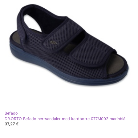
Befado
DR.ORTO Befado herrsandaler med kardborre 077M002 marinblå
37,27 €