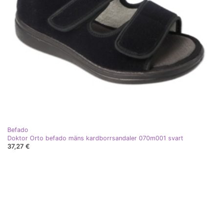
Befado
Doktor Orto befado mäns kardborrsandaler 070m001 svart
37,27 €