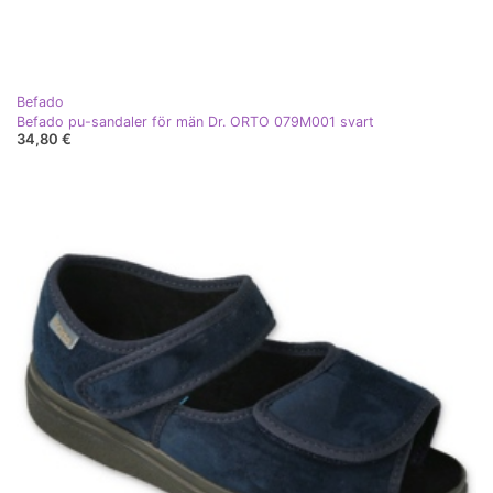
Befado
Befado pu-sandaler för män Dr. ORTO 079M001 svart
34,80 €