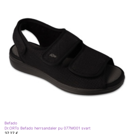
Befado
Dr.ORTo Befado herrsandaler pu 077M001 svart
37,27 €