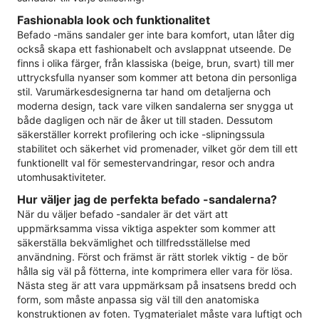
Fashionabla look och funktionalitet
Befado -mäns sandaler ger inte bara komfort, utan låter dig
också skapa ett fashionabelt och avslappnat utseende. De
finns i olika färger, från klassiska (beige, brun, svart) till mer
uttrycksfulla nyanser som kommer att betona din personliga
stil. Varumärkesdesignerna tar hand om detaljerna och
moderna design, tack vare vilken sandalerna ser snygga ut
både dagligen och när de åker ut till staden. Dessutom
säkerställer korrekt profilering och icke -slipningssula
stabilitet och säkerhet vid promenader, vilket gör dem till ett
funktionellt val för semestervandringar, resor och andra
utomhusaktiviteter.
Hur väljer jag de perfekta befado -sandalerna?
När du väljer befado -sandaler är det värt att
uppmärksamma vissa viktiga aspekter som kommer att
säkerställa bekvämlighet och tillfredsställelse med
användning. Först och främst är rätt storlek viktig - de bör
hålla sig väl på fötterna, inte komprimera eller vara för lösa.
Nästa steg är att vara uppmärksam på insatsens bredd och
form, som måste anpassa sig väl till den anatomiska
konstruktionen av foten. Tygmaterialet måste vara luftigt och