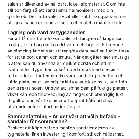
sulan är tillverkad av hållbara, icke -slipmaterial. Glöm inte
stil och färg så att sandalerna harmoniserar med din
garderob. Det rätta valet av vit eller subtil skugga kommer
att göra sandalerna universella och matcha många kläder.
Lagring och vård av tygsandaler
För att få dina befado -sandaler att fungera så länge som
möjligt, kom ihåg om korrekt vård och lagring. Efter varje
användning är det värt att rengöra dem med en fuktig trasa
för att ta bort damm och smuts. När det gäller mer smutsiga
platser kan du använda en delikat borste och ett milt
tvättmedel. Tyget kan också uppdateras med speciella
förberedelser för textilier. Förvara sandaler på en torr och
luftig plats, helst i en originallåda eller på en hylla, bort från
den direkta solen. Undvik att lämna dem på fuktiga platser,
vilket kan leda till utveckling av mögel och obehaglig lukt.
Regelbunden vård kommer att upprätthålla estetiskt
utseende och komfort under lång tid.
Sammanfattning - Är det värt att välja befado -
sandaler för sommaren?
Beslutet att köpa befado manliga sandaler gjorda av
tygmaterial är en investering i komfort, stil och hållbarhet.