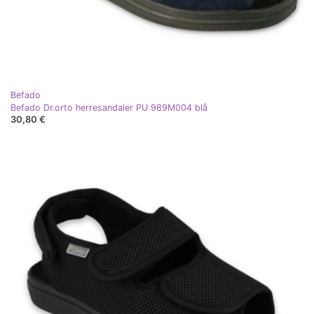
Befado
Befado Dr.orto herresandaler PU 989M004 blå
30,80 €