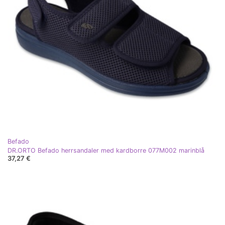
Befado
DR.ORTO Befado herrsandaler med kardborre 077M002 marinblå
37,27 €