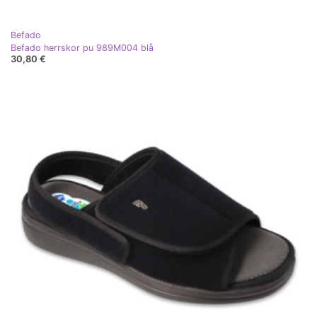
Befado
Befado herrskor pu 989M004 blå
30,80 €