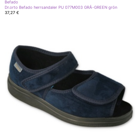
Befado
Dr.orto Befado herrsandaler PU 077M003 GRÅ-GREEN grön
37,27 €