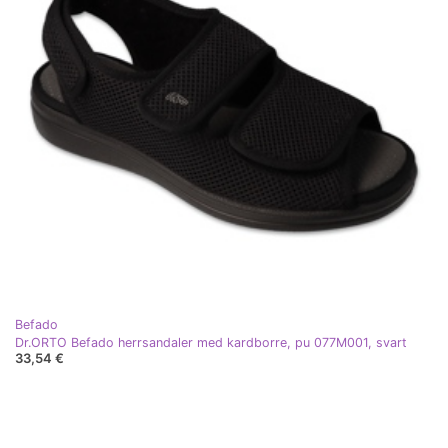
Befado
Dr.ORTO Befado herrsandaler med kardborre, pu 077M001, svart
33,54 €