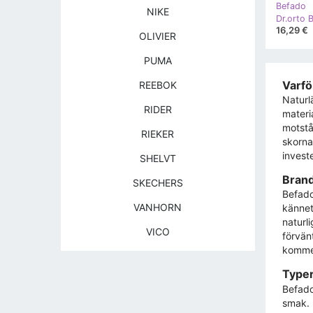
Befado
NIKE
16,29 €
OLIVIER
PUMA
Varfö
REEBOK
Naturl
RIDER
materia
motstå
RIEKER
skorna
invest
SHELVT
Brand
SKECHERS
Befado
VANHORN
kännet
naturl
VICO
förvän
kommer
Typer
Befado
smak. 