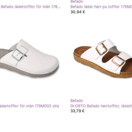
Befado
Dr.ORTO Befado lädertofflor för män 178M001 vit
Befado läder herr pu tofflor 179M0
30,94 €
Befado
ädertofflor för män 179M002 vita
33,79 €