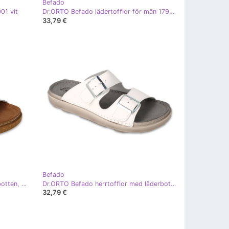
Befado
01 vit
Dr.ORTO Befado lädertofflor för män 179M004 vita
33,79 €
Befado
Dr.ORTO Befado herrtofflor, läderbotten, 179M003, vit
Dr.ORTO Befado herrtofflor med läderbotten 179M001 vit
32,79 €