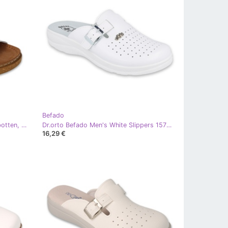
Befado
Dr.ORTO Befado herrtofflor, läderbotten, 179M003, vit
Dr.orto Befado Men's White Slippers 157M102 vit
16,29 €