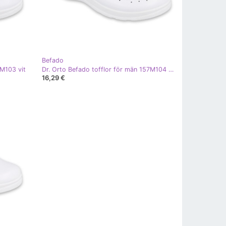
Befado
7M103 vit
Dr. Orto Befado tofflor för män 157M104 vit
16,29 €