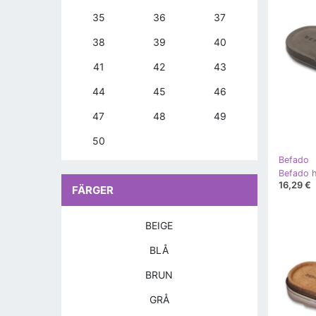
35
36
37
38
39
40
41
42
43
44
45
46
47
48
49
50
Befado
Befado h
16,29 €
FÄRGER
BEIGE
BLÅ
BRUN
GRÅ