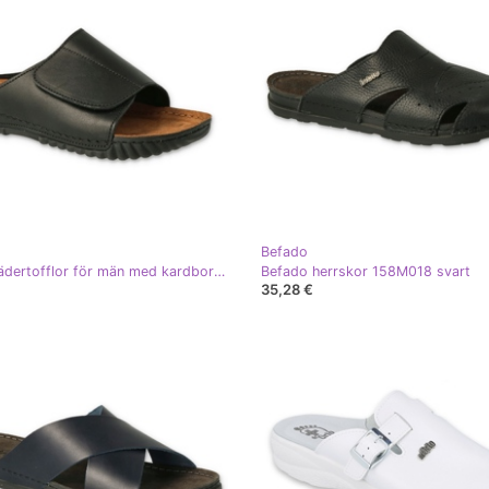
Befado
Befado lädertofflor för män med kardborre 158M020 svart
Befado herrskor 158M018 svart
35,28 €