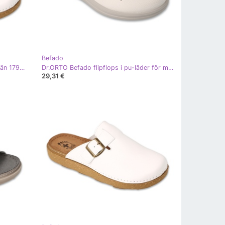
Befado
Dr.ORTO Befado lädertofflor för män 179M004 vita
Dr.ORTO Befado flipflops i pu-läder för män 177M004 vit
29,31 €