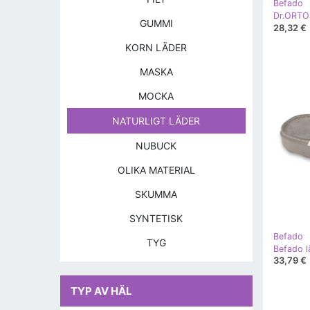
Befado
GUMMI
28,32 €
KORN LÄDER
MASKA
MOCKA
NATURLIGT LÄDER
NUBUCK
OLIKA MATERIAL
SKUMMA
SYNTETISK
Befado
TYG
Befado l
33,79 €
TYP AV HÄL