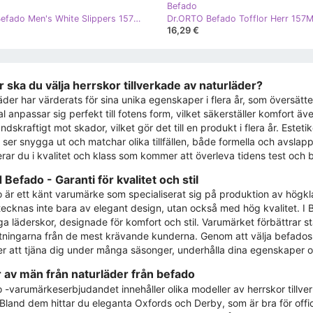
Befado
Dr.orto Befado Men's White Slippers 157M102 vit
Dr.ORTO Befado Tofflor Herr 157M
16,29 €
r ska du välja herrskor tillverkade av naturläder?
äder har värderats för sina unika egenskaper i flera år, som översätter
l anpassar sig perfekt till fotens form, vilket säkerställer komfort ä
ndskraftigt mot skador, vilket gör det till en produkt i flera år. Este
 ser snygga ut och matchar olika tillfällen, både formella och avslap
erar du i kvalitet och klass som kommer att överleva tidens test och b
 Befado - Garanti för kvalitet och stil
 är ett känt varumärke som specialiserat sig på produktion av högkla
ecknas inte bara av elegant design, utan också med hög kvalitet. I B
iga läderskor, designade för komfort och stil. Varumärket förbättrar st
tningarna från de mest krävande kunderna. Genom att välja befadosk
 att tjäna dig under många säsonger, underhålla dina egenskaper oc
 av män från naturläder från befado
 -varumärkeserbjudandet innehåller olika modeller av herrskor tillver
Bland dem hittar du eleganta Oxfords och Derby, som är bra för officie