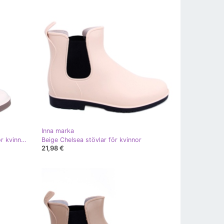
Inna marka
Meness J.Beige matta badbyxor för kvinnor
Beige Chelsea stövlar för kvinnor
21,98 €