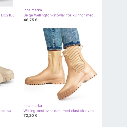
Inna marka
e, DC21BE
Beige Wellington-stövlar för kvinnor med en ovandel i elastisk strumpa
46,75 €
Inna marka
Chelsea-stövlar för kvinnor med tjock sula, beige YX227-2BE
Wellingtonstövlar dam med elastisk ovandel och strumpa, beige S23BE
72,20 €