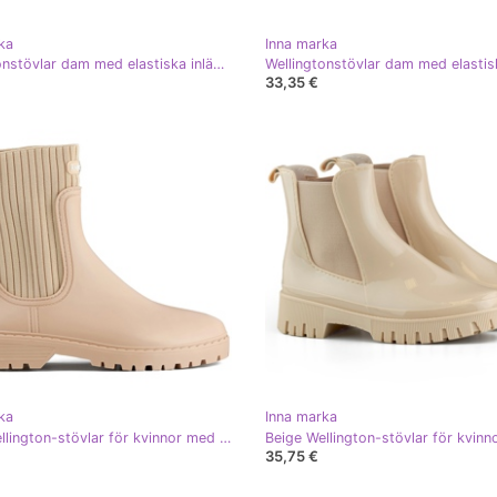
ka
Inna marka
Wellingtonstövlar dam med elastiska inlägg, brun Ciariel beige
33,35 €
ka
Inna marka
Beige Wellington-stövlar för kvinnor med en ovandel i elastisk strumpa
35,75 €