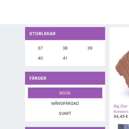
STORLEKAR
37
38
39
40
41
FÄRGER
BEIGE
MÅNGFÄRGAD
Big Star
SVART
54,45 €