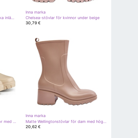
Inna marka
Wellingtonstövlar dam med elastiska inlägg, Beige Ciariel
Chelsea-stövlar för kvinnor under beige
30,79 €
Inna marka
Beige Wellington-stövlar för kvinnor med tjock sula
Matte Wellingtonstövlar för dam med höga klackar, beige Bertaida
20,62 €