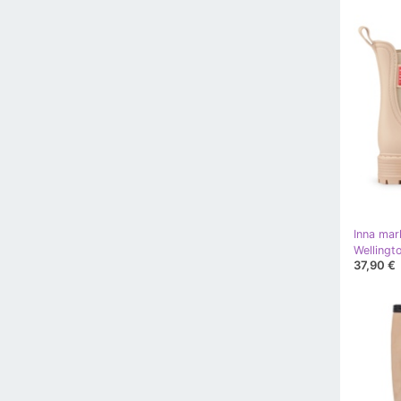
Inna mar
Wellingt
37,90 €