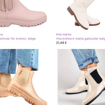
ka
Inna marka
stövlar för kvinnor, beige
Vita kvinnors matta galoscher bei
21,48 €