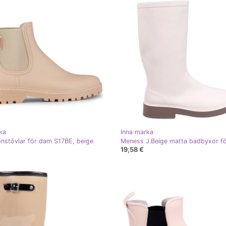
ka
Inna marka
onstövlar för dam S17BE, beige
19,58 €