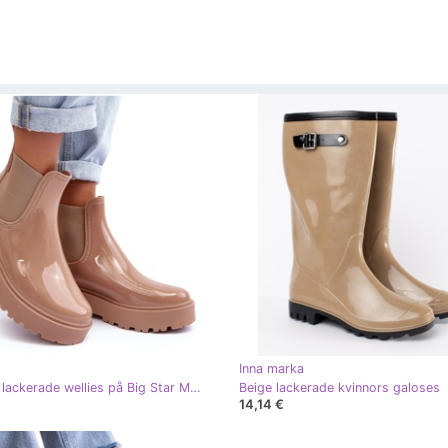
Inna marka
Kvinnors lackerade wellies på Big Star MM274396 Beige Platform
Beige lackerade kvinnors galoses
14,14 €