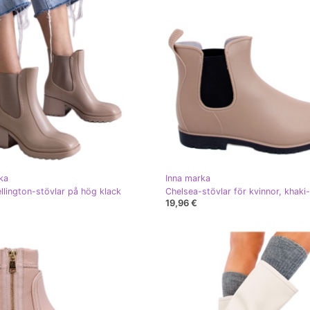
ka
Inna marka
llington-stövlar på hög klack
Chelsea-stövlar för kvinnor, khaki
19,96 €