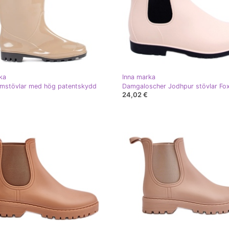
ka
Inna marka
amstövlar med hög patentskydd
Damgaloscher Jodhpur stövlar Fo
24,02 €