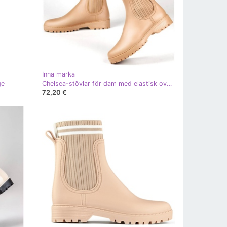
Inna marka
ge
Chelsea-stövlar för dam med elastisk ovandel och strumpa, beige S27BE
72,20 €