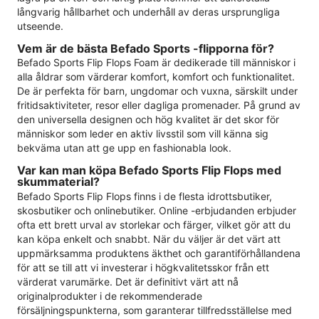
långvarig hållbarhet och underhåll av deras ursprungliga
utseende.
Vem är de bästa Befado Sports -flipporna för?
Befado Sports Flip Flops Foam är dedikerade till människor i
alla åldrar som värderar komfort, komfort och funktionalitet.
De är perfekta för barn, ungdomar och vuxna, särskilt under
fritidsaktiviteter, resor eller dagliga promenader. På grund av
den universella designen och hög kvalitet är det skor för
människor som leder en aktiv livsstil som vill känna sig
bekväma utan att ge upp en fashionabla look.
Var kan man köpa Befado Sports Flip Flops med
skummaterial?
Befado Sports Flip Flops finns i de flesta idrottsbutiker,
skosbutiker och onlinebutiker. Online -erbjudanden erbjuder
ofta ett brett urval av storlekar och färger, vilket gör att du
kan köpa enkelt och snabbt. När du väljer är det värt att
uppmärksamma produktens äkthet och garantiförhållandena
för att se till att vi investerar i högkvalitetsskor från ett
värderat varumärke. Det är definitivt värt att nå
originalprodukter i de rekommenderade
försäljningspunkterna, som garanterar tillfredsställelse med