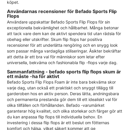
köpet.
Användarnas recensioner för Befado Sports Flip
Flops
Användare uppskattar Befado Sports Flip Flops för sin
exceptionella bekvämlighet och hållbarhet. Många betonar
att tack vare dem kan de aktivt spendera tid utan rädsla för
obehag eller utskrifter. Skum flip flops har positiva
recensioner för att underlätta rengöring och en snygg look
som passar många vardagliga stiliseringar. Åsikter bekräftar
att detta är ett bra val för människor som letar efter
universella, bekväma och fashionabla flip -flops varje dag.
Sammanfattning - befado sports flip flops skum är
ett måste -ha för aktivt
Befado Sports Flip Flops Foam är inte bara bekväma skor
varje dag, utan också ett praktiskt och snyggt tillägg till
garderoben hos en aktiv person. Deras lätta, andningsbara
och permanenta prestanda gör dem till ett idealiskt val för
olika tillfällen och förhållanden. Befado -varumärket
garanterar hög kvalitet, och olika storlekar och färger gör att
du kan anpassa flip flops till individuella behov. En
investering i dessa flip flops är ett beslut om fötternas
komfort och hälsa, vilket säkert kommer att ge