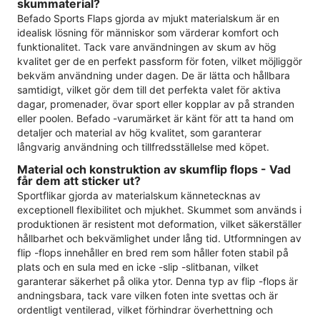
skummaterial?
Befado Sports Flaps gjorda av mjukt materialskum är en
idealisk lösning för människor som värderar komfort och
funktionalitet. Tack vare användningen av skum av hög
kvalitet ger de en perfekt passform för foten, vilket möjliggör
bekväm användning under dagen. De är lätta och hållbara
samtidigt, vilket gör dem till det perfekta valet för aktiva
dagar, promenader, övar sport eller kopplar av på stranden
eller poolen. Befado -varumärket är känt för att ta hand om
detaljer och material av hög kvalitet, som garanterar
långvarig användning och tillfredsställelse med köpet.
Material och konstruktion av skumflip flops - Vad
får dem att sticker ut?
Sportflikar gjorda av materialskum kännetecknas av
exceptionell flexibilitet och mjukhet. Skummet som används i
produktionen är resistent mot deformation, vilket säkerställer
hållbarhet och bekvämlighet under lång tid. Utformningen av
flip -flops innehåller en bred rem som håller foten stabil på
plats och en sula med en icke -slip -slitbanan, vilket
garanterar säkerhet på olika ytor. Denna typ av flip -flops är
andningsbara, tack vare vilken foten inte svettas och är
ordentligt ventilerad, vilket förhindrar överhettning och