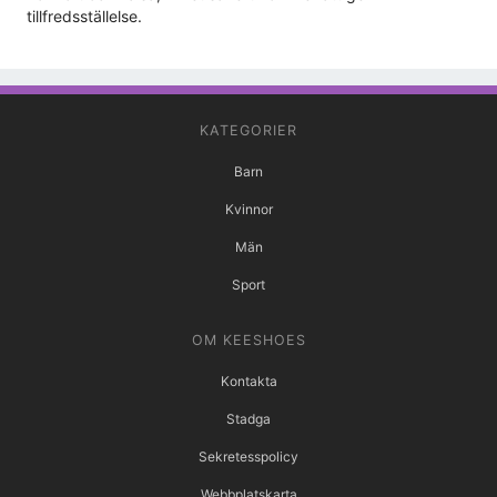
tillfredsställelse.
KATEGORIER
Barn
Kvinnor
Män
Sport
OM KEESHOES
Kontakta
Stadga
Sekretesspolicy
Webbplatskarta