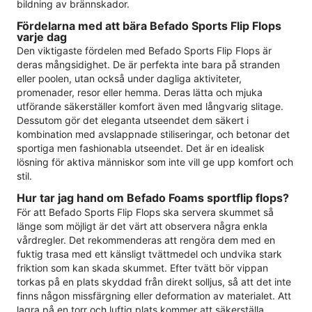
bildning av brännskador.
Fördelarna med att bära Befado Sports Flip Flops
varje dag
Den viktigaste fördelen med Befado Sports Flip Flops är
deras mångsidighet. De är perfekta inte bara på stranden
eller poolen, utan också under dagliga aktiviteter,
promenader, resor eller hemma. Deras lätta och mjuka
utförande säkerställer komfort även med långvarig slitage.
Dessutom gör det eleganta utseendet dem säkert i
kombination med avslappnade stiliseringar, och betonar det
sportiga men fashionabla utseendet. Det är en idealisk
lösning för aktiva människor som inte vill ge upp komfort och
stil.
Hur tar jag hand om Befado Foams sportflip flops?
För att Befado Sports Flip Flops ska servera skummet så
länge som möjligt är det värt att observera några enkla
vårdregler. Det rekommenderas att rengöra dem med en
fuktig trasa med ett känsligt tvättmedel och undvika stark
friktion som kan skada skummet. Efter tvätt bör vippan
torkas på en plats skyddad från direkt solljus, så att det inte
finns någon missfärgning eller deformation av materialet. Att
lagra på en torr och luftig plats kommer att säkerställa