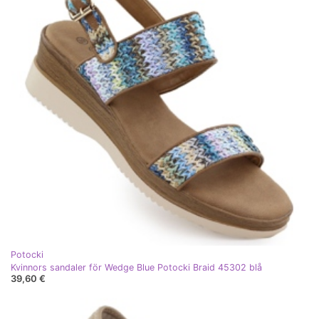
Potocki
Kvinnors sandaler för Wedge Blue Potocki Braid 45302 blå
39,60 €