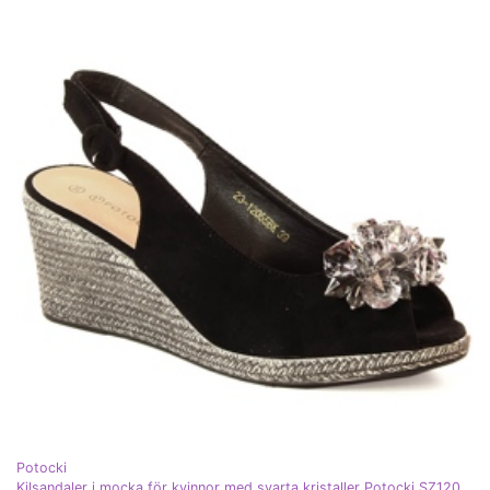
Potocki
Kilsandaler i mocka för kvinnor med svarta kristaller Potocki SZ12055