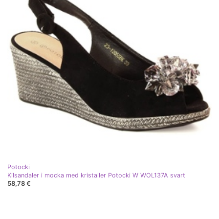
Potocki
Kilsandaler i mocka med kristaller Potocki W WOL137A svart
58,78 €