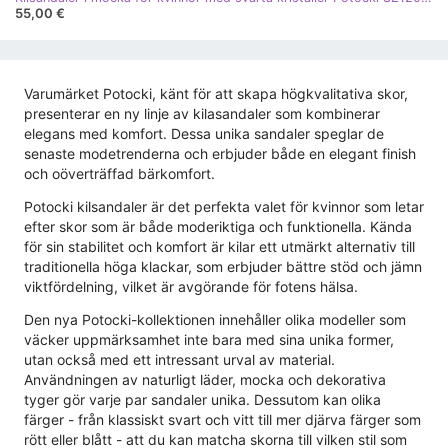
55,00 €
Varumärket Potocki, känt för att skapa högkvalitativa skor,
presenterar en ny linje av kilasandaler som kombinerar
elegans med komfort. Dessa unika sandaler speglar de
senaste modetrenderna och erbjuder både en elegant finish
och oöverträffad bärkomfort.
Potocki kilsandaler är det perfekta valet för kvinnor som letar
efter skor som är både moderiktiga och funktionella. Kända
för sin stabilitet och komfort är kilar ett utmärkt alternativ till
traditionella höga klackar, som erbjuder bättre stöd och jämn
viktfördelning, vilket är avgörande för fotens hälsa.
Den nya Potocki-kollektionen innehåller olika modeller som
väcker uppmärksamhet inte bara med sina unika former,
utan också med ett intressant urval av material.
Användningen av naturligt läder, mocka och dekorativa
tyger gör varje par sandaler unika. Dessutom kan olika
färger - från klassiskt svart och vitt till mer djärva färger som
rött eller blått - att du kan matcha skorna till vilken stil som