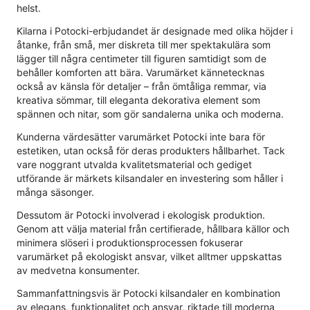
helst.
Kilarna i Potocki-erbjudandet är designade med olika höjder i
åtanke, från små, mer diskreta till mer spektakulära som
lägger till några centimeter till figuren samtidigt som de
behåller komforten att bära. Varumärket kännetecknas
också av känsla för detaljer – från ömtåliga remmar, via
kreativa sömmar, till eleganta dekorativa element som
spännen och nitar, som gör sandalerna unika och moderna.
Kunderna värdesätter varumärket Potocki inte bara för
estetiken, utan också för deras produkters hållbarhet. Tack
vare noggrant utvalda kvalitetsmaterial och gediget
utförande är märkets kilsandaler en investering som håller i
många säsonger.
Dessutom är Potocki involverad i ekologisk produktion.
Genom att välja material från certifierade, hållbara källor och
minimera slöseri i produktionsprocessen fokuserar
varumärket på ekologiskt ansvar, vilket alltmer uppskattas
av medvetna konsumenter.
Sammanfattningsvis är Potocki kilsandaler en kombination
av elegans, funktionalitet och ansvar, riktade till moderna